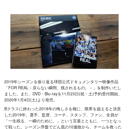
2019年シーズンを振り返る球団公式ドキュメンタリー映像作品
「FOR REAL－戻らない瞬間、残されるもの。－」を制作いたし
ました。また、DVD・Blu-rayを11月23日(祝・土)予約受付開始、
2020年1月4日(土)より発売。
Bクラスに終わった2018年の悔しさを糧に、限界を超えると決意
した2019年。選手、監督、コーチ、スタッフ、ファン、全員が
「一生残る、一瞬のために。」という言葉とともに、一つとなっ
て戦った。シーズン序盤でどん底の10連敗から、チームを救った