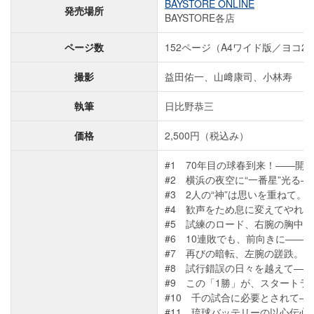
BAYSTORE ONLINE
発売場所
BAYSTORE各店
ページ数
152ページ（A4ワイド版／ヨコ25
撮影
益田佑一、山﨑康司、小林寿
執筆
日比野恭三
価格
2,500円（税込み）
#1 70年目の球春到来！――開
#2 横浜の夜空に“一番星”光る
#3 2人の“神”は思いを重ねて。
#4 歓声をため息に変えてやれ
#5 試練のロード、右腕の胸中。
#6 10連敗でも、前向きに――
#7 再びの暗転、左腕の蹉跌。
#8 試行錯誤の日々を越えて――
#9 この「1勝」が、スタートラ
#10 千の試合に必要とされて
#11 琉球バッテリーの以心伝心