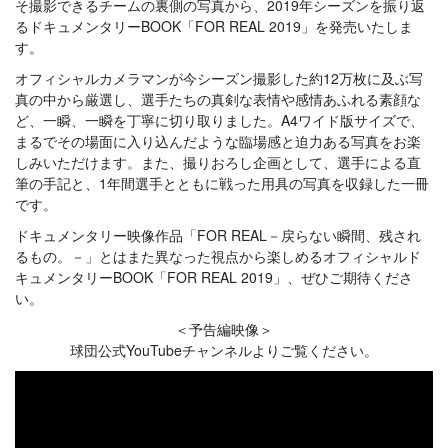
そ撮影できるチームの裏側の写真から、2019年シーズンを振り返
るドキュメンタリーBOOK「FOR REAL 2019」を発売いたしま
す。
オフィシャルカメラマンが今シーズン撮影した約12万枚に及ぶ写
真の中から厳選し、選手たちの真剣な表情や感情あふれる素顔な
ど、一瞬、一瞬を丁寧に切り取りました。A4ワイド版サイズで、
まるでその場面に入り込んだような臨場感と迫力ある写真をお楽
しみいただけます。また、撮りおろし企画として、選手による直
筆の手記と、1年間選手とともに戦った用具の写真を収録した一冊
です。
ドキュメンタリー映像作品「FOR REAL－戻らない瞬間、残され
るもの。－」とはまた異なった視点から楽しめるオフィシャルド
キュメンタリーBOOK「FOR REAL 2019」、ぜひご期待くださ
い。
＜予告編映像＞
球団公式YouTubeチャンネルよりご覧ください。