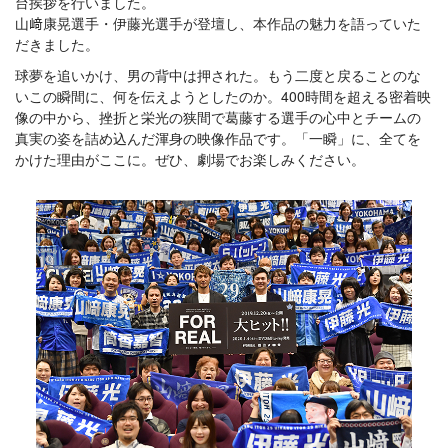
台挨拶を行いました。
山﨑康晃選手・伊藤光選手が登壇し、本作品の魅力を語っていた
だきました。
球夢を追いかけ、男の背中は押された。もう二度と戻ることのな
いこの瞬間に、何を伝えようとしたのか。400時間を超える密着映
像の中から、挫折と栄光の狭間で葛藤する選手の心中とチームの
真実の姿を詰め込んだ渾身の映像作品です。「一瞬」に、全てを
かけた理由がここに。ぜひ、劇場でお楽しみください。