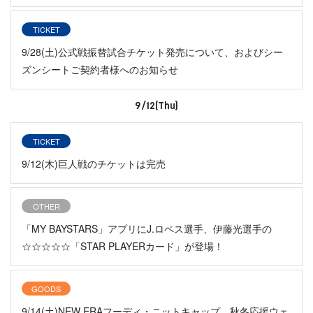
TICKET
9/28(土)公式戦振替試合チケット発売について、およびシー
ズンシートご契約者様へのお知らせ
9/12(Thu)
TICKET
9/12(木)巨人戦のチケットは完売
OTHER
「MY BAYSTARS」アプリにJ.ロペス選手、伊藤光選手の
☆☆☆☆☆「STAR PLAYERカード」が登場！
GOODS
9/14(土)NEW ERAフーディ・ニットキャップ、秋冬応援ウェ