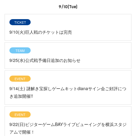
9/10(Tue)
TICKET
9/10(火)巨人戦のチケットは完売
TEAM
9/25(水)公式戦予備日追加のお知らせ
EVENT
9/14(土) 謎解き宝探しゲームキットdianaサイン会ご好評につ
き追加開催!!
EVENT
9/22(日)ビジターゲームBAYライブビューイングを横浜スタジ
アムで開催！