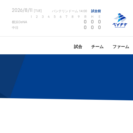
2026/8/11
バンテリンドーム
14:00
試合前
[TUE]
1
2
3
4
5
6
7
8
9
R
H
E
0
0
0
横浜DeNA
0
0
0
中日
試合
チーム
ファーム