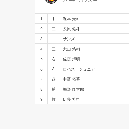
スターティングメンバー
1
中
近本 光司
2
二
糸原 健斗
3
一
サンズ
4
三
大山 悠輔
5
右
佐藤 輝明
6
左
ロハス・ジュニア
7
遊
中野 拓夢
8
捕
梅野 隆太郎
9
投
伊藤 将司