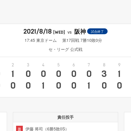
阪神
2021/8/18
vs
試合終了
[WED]
17:45 東京ドーム
第17回戦 7勝10敗0分
セ・リーグ 公式戦
2
3
4
5
6
7
8
9
0
1
0
0
0
0
0
3
1
0
0
0
1
0
0
1
0
0
責任投手
伊藤 将司（6勝5敗0S）
勝