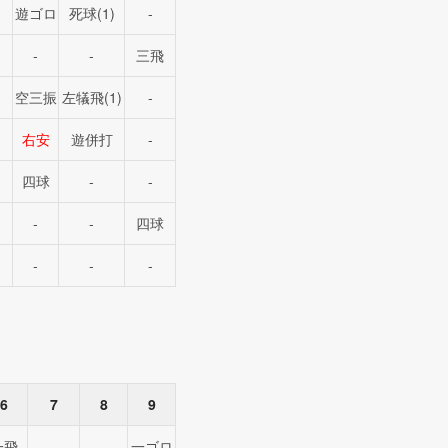
遊ゴロ
死球(1)
-
-
-
三飛
空三振
左犠飛(1)
-
右安
遊併打
-
四球
-
-
-
-
四球
-
-
-
6
7
8
9
一飛
-
-
一ゴロ