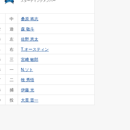
スターティングメンバー
1
中
桑原 将志
2
遊
森 敬斗
3
左
佐野 恵太
4
右
T.オースティン
5
三
宮﨑 敏郎
6
一
N.ソト
7
二
牧 秀悟
8
捕
伊藤 光
9
投
大貫 晋一