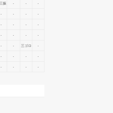
三振
-
-
-
-
-
-
-
-
-
-
-
-
-
-
-
-
-
三ゴロ
-
-
-
-
-
-
-
-
-