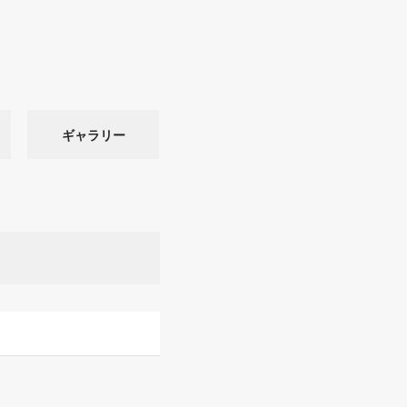
ギャラリー