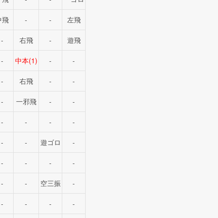
中飛
-
-
左飛
-
右飛
-
遊飛
-
中本(1)
-
-
-
右飛
-
-
-
一邪飛
-
-
-
-
-
-
-
-
遊ゴロ
-
-
-
-
-
-
-
空三振
-
-
-
-
-