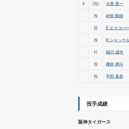
9
(投)
大貫 晋一
投
砂田 毅樹
投
E.エスコバ
投
K.シャッケ
打
細川 成也
投
櫻井 周斗
投
平田 真吾
投手成績
阪神タイガース