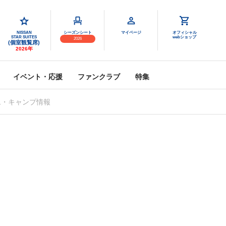
NISSAN
シーズンシート
マイページ
オフィシャル
STAR SUITES
webショップ
2026
(個室観覧席)
2026年
イベント・応援
ファンクラブ
特集
ム・キャンプ情報