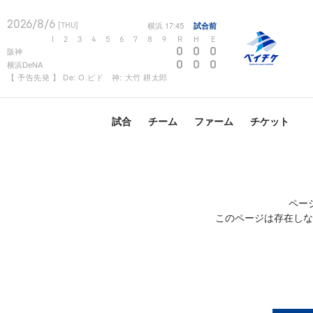
2026/8/6
横浜
17:45
試合前
[THU]
1
2
3
4
5
6
7
8
9
R
H
E
0
0
0
阪神
0
0
0
横浜DeNA
【 予告先発 】 De: O.ビド 神: 大竹 耕太郎
試合
チーム
ファーム
チケット
ペー
このページは存在しな