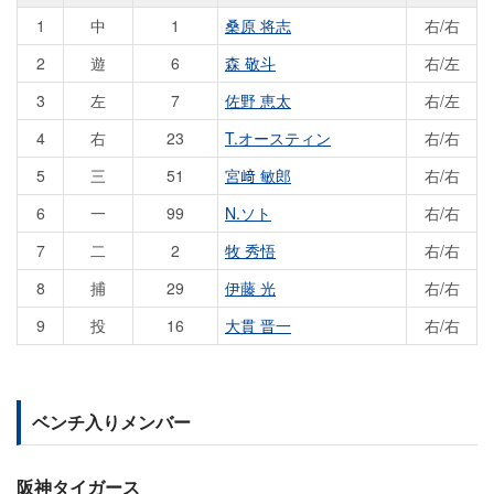
1
中
1
桑原 将志
右/右
2
遊
6
森 敬斗
右/左
3
左
7
佐野 恵太
右/左
4
右
23
T.オースティン
右/右
5
三
51
宮﨑 敏郎
右/右
6
一
99
N.ソト
右/右
7
二
2
牧 秀悟
右/右
8
捕
29
伊藤 光
右/右
9
投
16
大貫 晋一
右/右
ベンチ入りメンバー
阪神タイガース