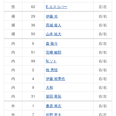
投
62
E.エスコバー
左/左
捕
29
伊藤 光
右/右
捕
36
髙城 俊人
右/右
捕
50
山本 祐大
右/右
内
6
森 敬斗
右/左
内
51
宮﨑 敏郎
右/右
内
99
N.ソト
右/右
内
2
牧 秀悟
右/右
内
4
伊藤 裕季也
右/右
内
9
大和
右/右
内
31
柴田 竜拓
右/左
外
1
桑原 将志
右/右
外
7
佐野 恵太
右/左