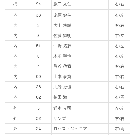
捕
94
原口 文仁
右/右
内
33
糸原 健斗
右/左
内
3
大山 悠輔
右/右
内
8
佐藤 輝明
右/左
内
51
中野 拓夢
右/左
内
0
木浪 聖也
右/左
内
4
熊谷 敬宥
右/右
内
00
山本 泰寛
右/右
内
26
北條 史也
右/右
内
62
植田 海
右/両
外
5
近本 光司
左/左
外
52
サンズ
右/右
外
24
ロハス・ジュニア
右/両