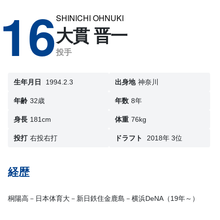
16
SHINICHI OHNUKI
大貫 晋一
投手
生年月日
1994.2.3
出身地
神奈川
年齢
32歳
年数
8年
身長
181cm
体重
76kg
投打
右投右打
ドラフト
2018年 3位
経歴
桐陽高－日本体育大－新日鉄住金鹿島－横浜DeNA（19年～）