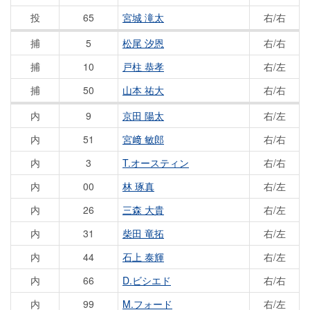
投
65
宮城 滝太
右/右
捕
5
松尾 汐恩
右/右
捕
10
戸柱 恭孝
右/左
捕
50
山本 祐大
右/右
内
9
京田 陽太
右/左
内
51
宮﨑 敏郎
右/右
内
3
T.オースティン
右/右
内
00
林 琢真
右/左
内
26
三森 大貴
右/左
内
31
柴田 竜拓
右/左
内
44
石上 泰輝
右/左
内
66
D.ビシエド
右/右
内
99
M.フォード
右/左