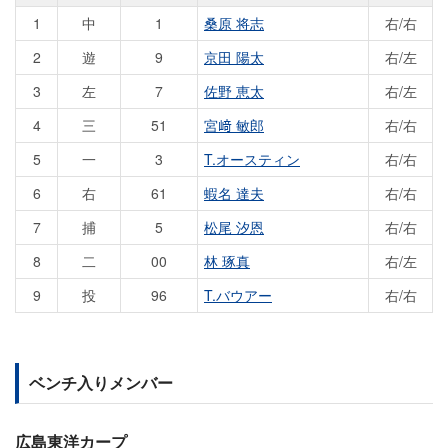
1
中
1
桑原 将志
右/右
2
遊
9
京田 陽太
右/左
3
左
7
佐野 恵太
右/左
4
三
51
宮﨑 敏郎
右/右
5
一
3
T.オースティン
右/右
6
右
61
蝦名 達夫
右/右
7
捕
5
松尾 汐恩
右/右
8
二
00
林 琢真
右/左
9
投
96
T.バウアー
右/右
ベンチ入りメンバー
広島東洋カープ