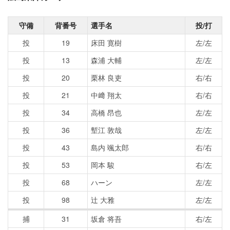
守備
背番号
選手名
投/打
投
19
床田 寛樹
左/左
投
13
森浦 大輔
左/左
投
20
栗林 良吏
右/右
投
21
中﨑 翔太
右/右
投
34
高橋 昂也
左/左
投
36
塹江 敦哉
左/左
投
43
島内 颯太郎
右/右
投
53
岡本 駿
右/左
投
68
ハーン
左/左
投
98
辻 大雅
左/左
捕
31
坂倉 将吾
右/左