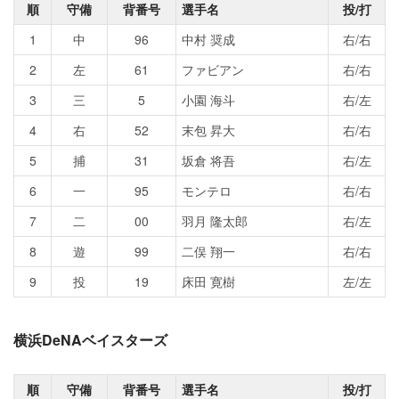
順
守備
背番号
選手名
投/打
1
中
96
中村 奨成
右/右
2
左
61
ファビアン
右/右
3
三
5
小園 海斗
右/左
4
右
52
末包 昇大
右/右
5
捕
31
坂倉 将吾
右/左
6
一
95
モンテロ
右/右
7
二
00
羽月 隆太郎
右/左
8
遊
99
二俣 翔一
右/右
9
投
19
床田 寛樹
左/左
横浜DeNAベイスターズ
順
守備
背番号
選手名
投/打