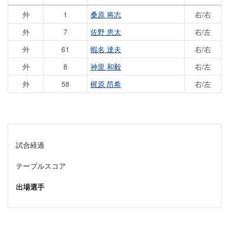
外
1
桑原 将志
右/右
外
7
佐野 恵太
右/左
外
61
蝦名 達夫
右/右
外
8
神里 和毅
右/左
外
58
梶原 昂希
右/左
試合経過
テーブルスコア
出場選手