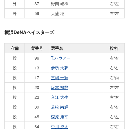
外
37
野間 峻祥
右/左
外
59
大盛 穂
右/左
横浜DeNAベイスターズ
守備
背番号
選手名
投/打
投
96
T.バウアー
右/右
投
13
伊勢 大夢
右/右
投
17
三嶋 一輝
右/両
投
20
坂本 裕哉
左/左
投
22
入江 大生
右/右
投
39
若松 尚輝
右/右
投
45
森原 康平
右/左
投
64
中川 虎大
右/右