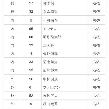
捕
27
會澤 翼
右/右
捕
32
石原 貴規
右/右
内
5
小園 海斗
右/左
内
95
モンテロ
右/右
内
00
羽月 隆太郎
右/左
内
99
二俣 翔一
右/右
内
4
矢野 雅哉
右/左
内
33
菊池 涼介
右/右
内
93
前川 誠太
右/右
外
96
中村 奨成
右/右
外
61
ファビアン
右/右
外
52
末包 昇大
右/右
外
9
秋山 翔吾
右/左