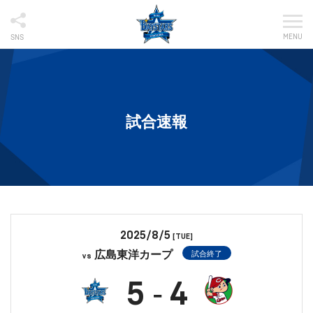
MENU
SNS
試合速報
2025/8/5
[TUE]
広島東洋カープ
試合終了
vs
5
4
-