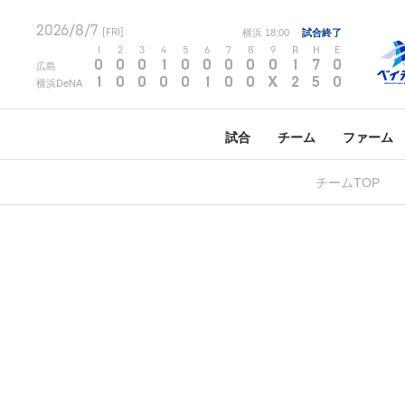
2026/8/7
[FRI]
横浜
18:00
試合終了
1
2
3
4
5
6
7
8
9
R
H
E
0
0
0
1
0
0
0
0
0
1
7
0
広島
1
0
0
0
0
1
0
0
X
2
5
0
横浜DeNA
試合
チーム
ファーム
チームTOP