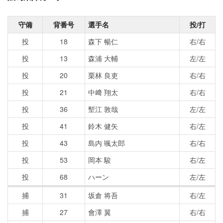
守備
背番号
選手名
投/打
投
18
森下 暢仁
右/右
投
13
森浦 大輔
左/左
投
20
栗林 良吏
右/右
投
21
中﨑 翔太
右/右
投
36
塹江 敦哉
左/左
投
41
鈴木 健矢
右/左
投
43
島内 颯太郎
右/右
投
53
岡本 駿
右/左
投
68
ハーン
左/左
捕
31
坂倉 将吾
右/左
捕
27
會澤 翼
右/右