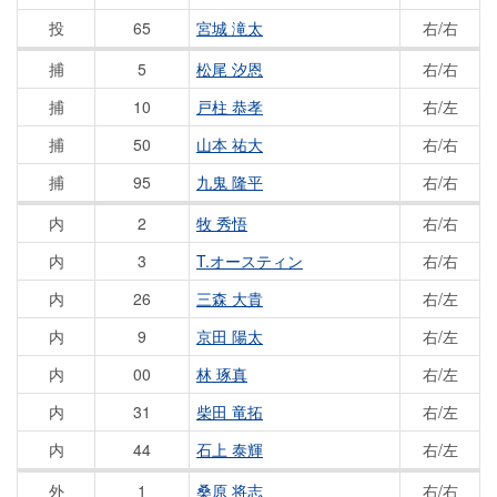
投
65
宮城 滝太
右/右
捕
5
松尾 汐恩
右/右
捕
10
戸柱 恭孝
右/左
捕
50
山本 祐大
右/右
捕
95
九鬼 隆平
右/右
内
2
牧 秀悟
右/右
内
3
T.オースティン
右/右
内
26
三森 大貴
右/左
内
9
京田 陽太
右/左
内
00
林 琢真
右/左
内
31
柴田 竜拓
右/左
内
44
石上 泰輝
右/左
外
1
桑原 将志
右/右