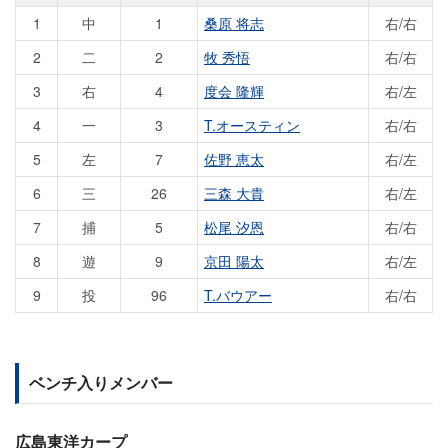
1
中
1
桑原 将志
右/右
2
二
2
牧 秀悟
右/右
3
右
4
度会 隆輝
右/左
4
一
3
T.オースティン
右/右
5
左
7
佐野 恵太
右/左
6
三
26
三森 大貴
右/左
7
捕
5
松尾 汐恩
右/右
8
遊
9
京田 陽太
右/左
9
投
96
T.バウアー
右/右
ベンチ入りメンバー
広島東洋カープ