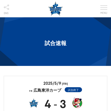
MENU
SNS
試合速報
2025/5/9
[FRI]
広島東洋カープ
試合終了
vs
4
3
-