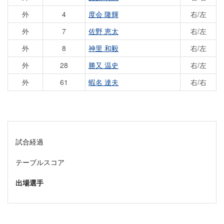
外
4
度会 隆輝
右/左
外
7
佐野 恵太
右/左
外
8
神里 和毅
右/左
外
28
勝又 温史
右/左
外
61
蝦名 達夫
右/右
試合経過
テーブルスコア
出場選手