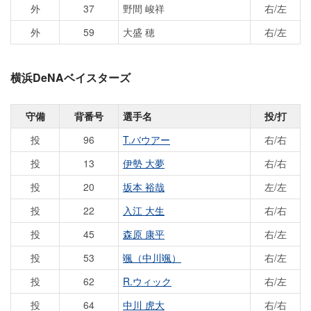
外
37
野間 峻祥
右/左
外
59
大盛 穂
右/左
横浜DeNAベイスターズ
守備
背番号
選手名
投/打
投
96
T.バウアー
右/右
投
13
伊勢 大夢
右/右
投
20
坂本 裕哉
左/左
投
22
入江 大生
右/右
投
45
森原 康平
右/左
投
53
颯（中川颯）
右/左
投
62
R.ウィック
右/左
投
64
中川 虎大
右/右