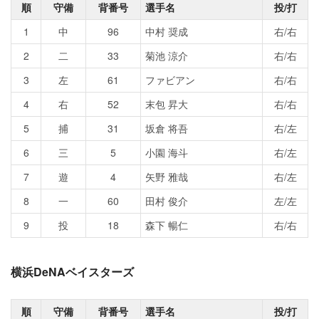
順
守備
背番号
選手名
投/打
1
中
96
中村 奨成
右/右
2
二
33
菊池 涼介
右/右
3
左
61
ファビアン
右/右
4
右
52
末包 昇大
右/右
5
捕
31
坂倉 将吾
右/左
6
三
5
小園 海斗
右/左
7
遊
4
矢野 雅哉
右/左
8
一
60
田村 俊介
左/左
9
投
18
森下 暢仁
右/右
横浜DeNAベイスターズ
順
守備
背番号
選手名
投/打