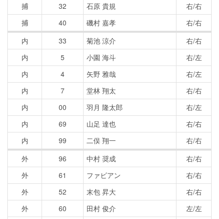
捕
32
石原 貴規
右/右
捕
40
磯村 嘉孝
右/右
内
33
菊池 涼介
右/右
内
5
小園 海斗
右/左
内
4
矢野 雅哉
右/左
内
7
堂林 翔太
右/右
内
00
羽月 隆太郎
右/左
内
69
山足 達也
右/右
内
99
二俣 翔一
右/右
外
96
中村 奨成
右/右
外
61
ファビアン
右/右
外
52
末包 昇大
右/右
外
60
田村 俊介
左/左