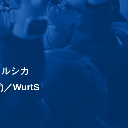
／ヨルシカ
)／WurtS