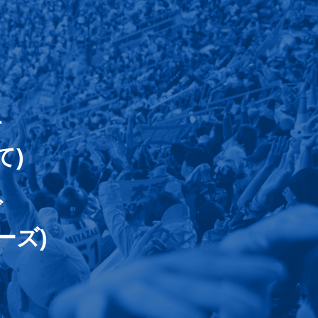
て
て)
ズ
ーズ)