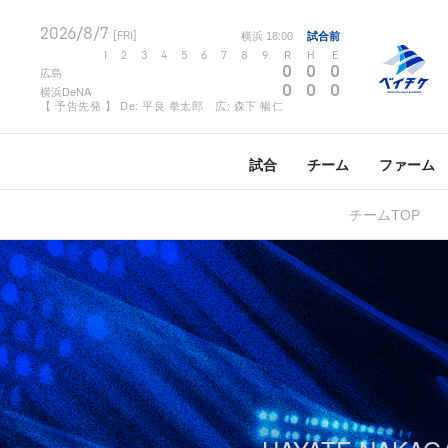
2026/8/7
[FRI]
横浜
18:00
試合前
1
2
3
4
5
6
7
8
9
R
H
E
0
0
0
広島
0
0
0
横浜DeNA
【 予告先発 】 De: 平良 拳太郎 広: 森下 暢仁
試合
チーム
ファーム
チームTOP