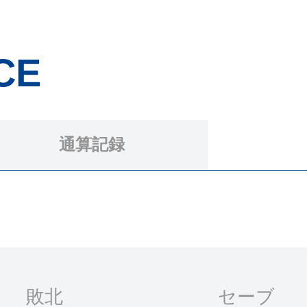
CE
通算記録
敗北
セーブ