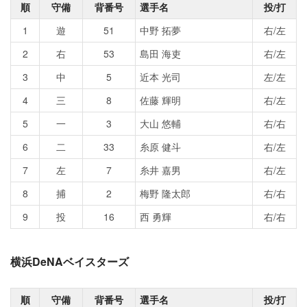
順
守備
背番号
選手名
投/打
1
遊
51
中野 拓夢
右/左
2
右
53
島田 海吏
右/左
3
中
5
近本 光司
左/左
4
三
8
佐藤 輝明
右/左
5
一
3
大山 悠輔
右/右
6
二
33
糸原 健斗
右/左
7
左
7
糸井 嘉男
右/左
8
捕
2
梅野 隆太郎
右/右
9
投
16
西 勇輝
右/右
横浜DeNAベイスターズ
順
守備
背番号
選手名
投/打