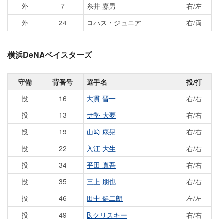
外
7
糸井 嘉男
右/左
外
24
ロハス・ジュニア
右/両
横浜DeNAベイスターズ
守備
背番号
選手名
投/打
投
16
大貫 晋一
右/右
投
13
伊勢 大夢
右/右
投
19
山﨑 康晃
右/右
投
22
入江 大生
右/右
投
34
平田 真吾
右/右
投
35
三上 朋也
右/右
投
46
田中 健二朗
左/左
投
49
B.クリスキー
右/右