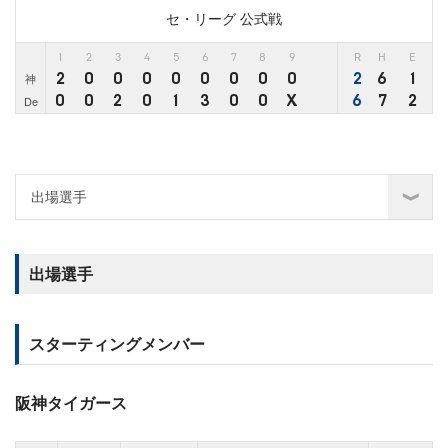
セ・リーグ 公式戦
1
2
3
4
5
6
7
8
9
R
H
E
2
0
0
0
0
0
0
0
0
2
6
1
神
0
0
2
0
1
3
0
0
X
6
7
2
De
出場選手
スターティングメンバー
阪神タイガース