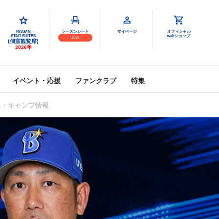
NISSAN
シーズンシート
マイページ
オフィシャル
STAR SUITES
webショップ
2026
(個室観覧席)
2026年
イベント・応援
ファンクラブ
特集
ム・キャンプ情報