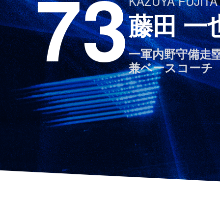
73
KAZUYA FUJITA
藤田 一
一軍内野守備走
兼ベースコーチ