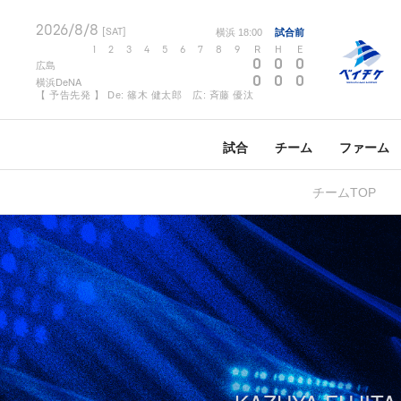
2026/8/8
[SAT]
横浜
18:00
試合前
1
2
3
4
5
6
7
8
9
R
H
E
0
0
0
広島
0
0
0
横浜DeNA
【 予告先発 】 De: 篠木 健太郎 広: 斉藤 優汰
試合
チーム
ファーム
チームTOP