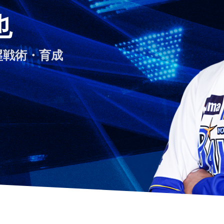
也
塁戦術・育成