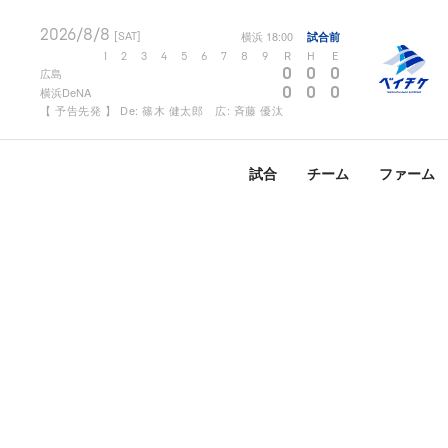
2026/8/8
横浜
18:00
試合前
[SAT]
1
2
3
4
5
6
7
8
9
R
H
E
0
0
0
広島
0
0
0
横浜DeNA
【 予告先発 】 De: 篠木 健太郎 広: 斉藤 優汰
試合
チーム
ファーム