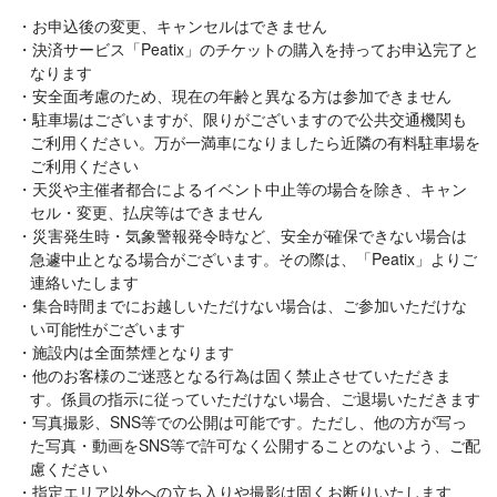
お申込後の変更、キャンセルはできません
決済サービス「Peatix」のチケットの購入を持ってお申込完了と
なります
安全面考慮のため、現在の年齢と異なる方は参加できません
駐車場はございますが、限りがございますので公共交通機関も
ご利用ください。万が一満車になりましたら近隣の有料駐車場を
ご利用ください
天災や主催者都合によるイベント中止等の場合を除き、キャン
セル・変更、払戻等はできません
災害発生時・気象警報発令時など、安全が確保できない場合は
急遽中止となる場合がございます。その際は、「Peatix」よりご
連絡いたします
集合時間までにお越しいただけない場合は、ご参加いただけな
い可能性がございます
施設内は全面禁煙となります
他のお客様のご迷惑となる行為は固く禁止させていただきま
す。係員の指示に従っていただけない場合、ご退場いただきます
写真撮影、SNS等での公開は可能です。ただし、他の方が写っ
た写真・動画をSNS等で許可なく公開することのないよう、ご配
慮ください
指定エリア以外への立ち入りや撮影は固くお断りいたします