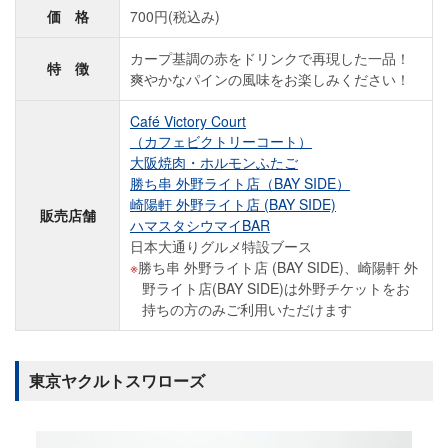
価 格
700円(税込み)
カープ基調の赤をドリンクで再現した一品！
特 徴
爽やかなパインの風味をお楽しみください！
Café Victory Court
（カフェビクトリーコート）
大阪焼肉・ホルモンふたご
勝ち串 外野ライト店（BAY SIDE）
崎陽軒 外野ライト店 (BAY SIDE)
販売店舗
ハマスタシウマイBAR
日本大通りグルメ特設ブース
勝ち串 外野ライト店 (BAY SIDE)、崎陽軒 外
野ライト店(BAY SIDE)は外野チケットをお
持ちの方のみご利用いただけます
東京ヤクルトスワローズ