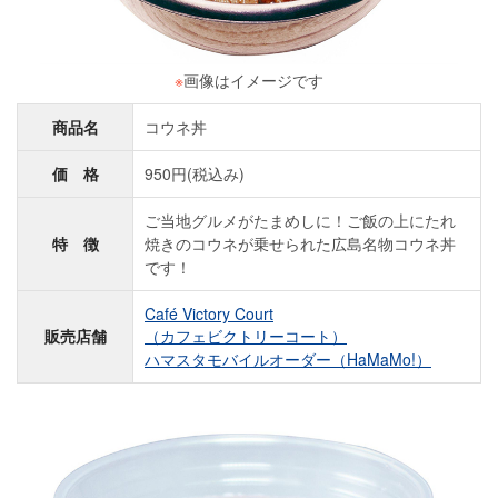
※
画像はイメージです
商品名
コウネ丼
価 格
950円(税込み)
ご当地グルメがたまめしに！ご飯の上にたれ
特 徴
焼きのコウネが乗せられた広島名物コウネ丼
です！
Café Victory Court
販売店舗
（カフェビクトリーコート）
ハマスタモバイルオーダー（HaMaMo!）