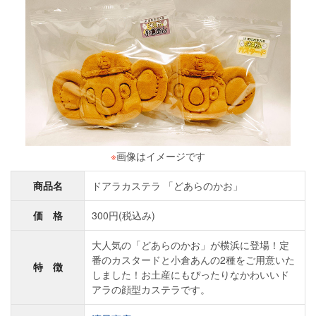
※
画像はイメージです
商品名
ドアラカステラ 「どあらのかお」
価 格
300円(税込み)
大人気の「どあらのかお」が横浜に登場！定
番のカスタードと小倉あんの2種をご用意いた
特 徴
しました！お土産にもぴったりなかわいいド
アラの顔型カステラです。