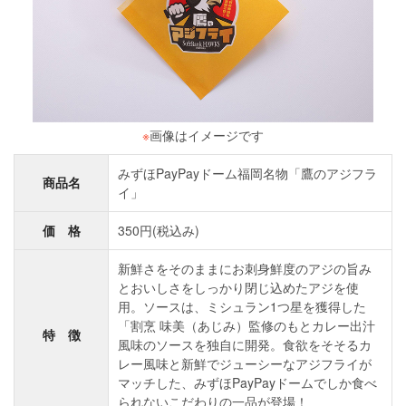
※
画像はイメージです
みずほPayPayドーム福岡名物「鷹のアジフラ
商品名
イ」
価 格
350円(税込み)
新鮮さをそのままにお刺身鮮度のアジの旨み
とおいしさをしっかり閉じ込めたアジを使
用。ソースは、ミシュラン1つ星を獲得した
「割烹 味美（あじみ）監修のもとカレー出汁
特 徴
風味のソースを独自に開発。食欲をそそるカ
レー風味と新鮮でジューシーなアジフライが
マッチした、みずほPayPayドームでしか食べ
られないこだわりの一品が登場！