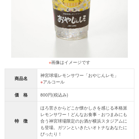
※
画像はイメージです
神宮球場レモンサワー「おやじんレモ」
商品名
アルコール
価 格
800円(税込み)
ほろ苦さからどこか懐かしさを感じる本格派
レモンサワー！どんなお食事・おつまみにも
特 徴
合う神宮球場限定のお酒が横浜スタジアムに
も登場。ガツンといきたいオトナなあなたに
ぴったり！