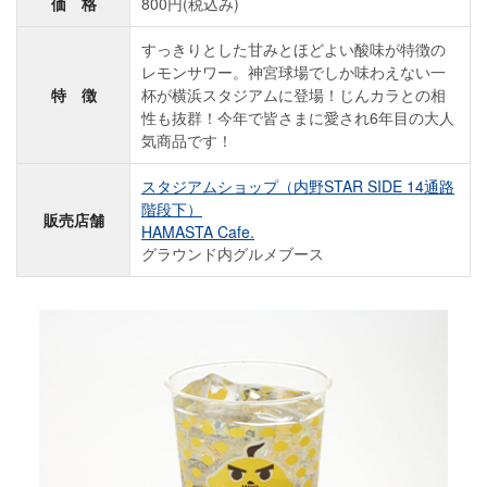
価 格
800円(税込み)
すっきりとした甘みとほどよい酸味が特徴の
レモンサワー。神宮球場でしか味わえない一
特 徴
杯が横浜スタジアムに登場！じんカラとの相
性も抜群！今年で皆さまに愛され6年目の大人
気商品です！
スタジアムショップ（内野STAR SIDE 14通路
階段下）
販売店舗
HAMASTA Cafe.
グラウンド内グルメブース