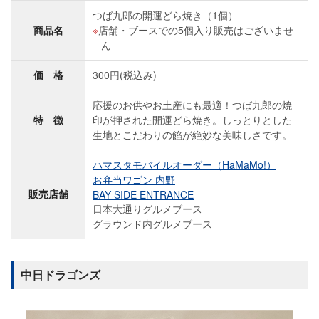
つば九郎の開運どら焼き（1個）
商品名
店舗・ブースでの5個入り販売はございませ
ん
価 格
300円(税込み)
応援のお供やお土産にも最適！つば九郎の焼
特 徴
印が押された開運どら焼き。しっとりとした
生地とこだわりの餡が絶妙な美味しさです。
ハマスタモバイルオーダー（HaMaMo!）
お弁当ワゴン 内野
販売店舗
BAY SIDE ENTRANCE
日本大通りグルメブース
グラウンド内グルメブース
中日ドラゴンズ