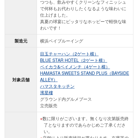
つつも、飲みやすくクリーンなフィニッシュ
で何杯もお代わりしたくなるような味わいに
仕上げました。
真夏の球宴にピッタリなホッピーで軽快な味
わいです！
製造元
横浜ベイブルーイング
目玉チャーハン（2ゲート横）
BLUE STAR HOTEL（2ゲート横）
ベイカラ&ベイメンチ（4ゲート横）
HAMASTA SWEETS STAND PLUS（BAYSIDE
対象店舗
ALLEY）
ハマスタキッチン
濱星樓
グラウンド内グルメブース
立売販売
数に限りがございます。無くなり次第販売終
了となりますのであらかじめご了承くださ
い。
店舗により販売状況が異なります。在庫等の