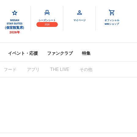
NISSAN
シーズンシート
マイページ
オフィシャル
STAR SUITES
webショップ
2026
(個室観覧席)
2026年
イベント・応援
ファンクラブ
特集
フード
アプリ
THE LIVE
その他