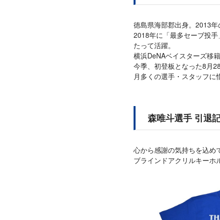
徳島県海部郡出身。2013
2018年に「最多セーブ投
たって活躍。
横浜DeNAベイスターズ移
今季、初登板となった8月2
月多くの選手・スタッフに
森唯斗選手 引退
心から感謝の気持ちを込め
ブラインドアクリルキーホ