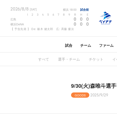
2026/8/8
横浜
18:00
試合前
[SAT]
1
2
3
4
5
6
7
8
9
R
H
E
0
0
0
広島
0
0
0
横浜DeNA
【 予告先発 】 De: 篠木 健太郎 広: 斉藤 優汰
試合
チーム
ファーム
すべて
選手・チーム
チケット
イ
9/30(火)森唯斗
GOODS
2025/9/29