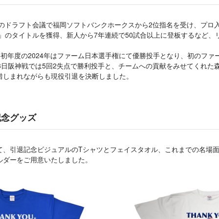
年のドラフト会議で福岡ソフトバンクホークスから2位指名を受け、プロ
手」のタイトルを獲得、新人から7年連続で50試合以上に登板するなど
籍初年度の2024年はファーム日本選手権にて優勝投手となり、初のファ
8日阪神戦では5回2失点で勝利投手と、チームへの貢献をみせてくれた森
惜しまれながらも現役引退を決断しました。
記念グッズ
て、引退記念ビジュアルのTシャツとフェイスタオル、これまでの名場
ルダーをご用意いたしました。