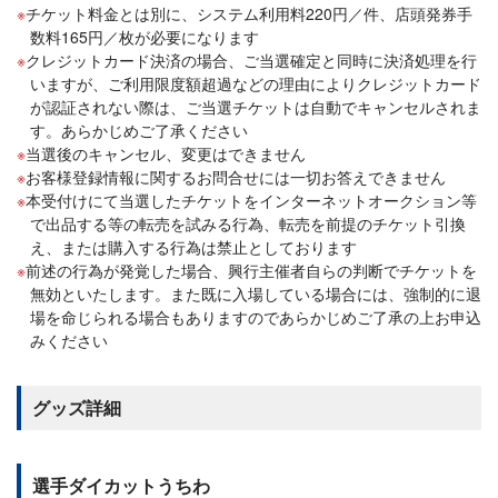
チケット料金とは別に、システム利用料220円／件、店頭発券手
数料165円／枚が必要になります
クレジットカード決済の場合、ご当選確定と同時に決済処理を行
いますが、ご利用限度額超過などの理由によりクレジットカード
が認証されない際は、ご当選チケットは自動でキャンセルされま
す。あらかじめご了承ください
当選後のキャンセル、変更はできません
お客様登録情報に関するお問合せには一切お答えできません
本受付けにて当選したチケットをインターネットオークション等
で出品する等の転売を試みる行為、転売を前提のチケット引換
え、または購入する行為は禁止としております
前述の行為が発覚した場合、興行主催者自らの判断でチケットを
無効といたします。また既に入場している場合には、強制的に退
場を命じられる場合もありますのであらかじめご了承の上お申込
みください
グッズ詳細
選手ダイカットうちわ