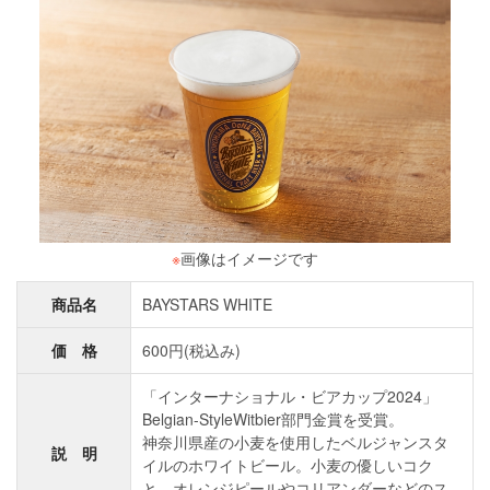
※
画像はイメージです
商品名
BAYSTARS WHITE
価 格
600円(税込み)
「インターナショナル・ビアカップ2024」
Belgian-StyleWitbier部門金賞を受賞。
神奈川県産の小麦を使用したベルジャンスタ
説 明
イルのホワイトビール。小麦の優しいコク
と、オレンジピールやコリアンダーなどのス