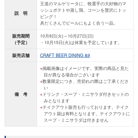
王道のマルゲリータに、牧選手の大好物のマ
ッシュポテトや蒸し鶏、コーンを贅沢にトッ
説 明
ピング！
具だくさんでビールにもよく合う一品。
販売期間
10月8日(火)～10月27日(日)
（予定）
10月15日(火)は休業を予定しています。
販売店舗
CRAFT BEER DINING &9
掲載画像はイメージです。実際の商品と見た
目が異なる場合がございます
数量限定につき、売切れの際はご了承くださ
い
備 考
ドリンク・スープ・ミニサラダ付きセットの
みとなります
テイクアウト販売も行っております。テイク
アウト袋は有料となります。テイクアウトに
スープ・ミニサラダは付きません