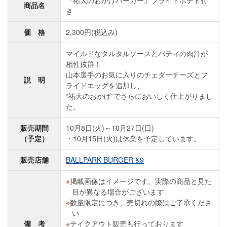
『祐大のおかげバーガー』フライドポテト付
商品名
き
価 格
2,300円(税込み)
マイルドなタルタルソースとパティの肉汁が
相性抜群！
山本選手のお気に入りのチェダーチーズとフ
説 明
ライドエッグを追加し、
“祐大のおかげ”でさらにおいしく仕上がりまし
た。
販売期間
10月8日(火)～10月27日(日)
（予定）
10月15日(火)は休業を予定しています。
販売店舗
BALLPARK BURGER &9
掲載画像はイメージです。実際の商品と見た
目が異なる場合がございます
数量限定につき、売切れの際はご了承くださ
い
備 考
テイクアウト販売も行っております