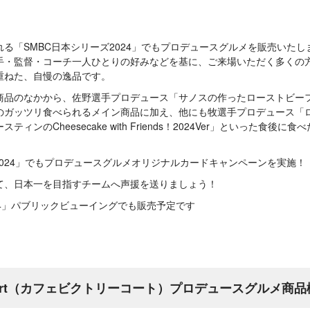
る「SMBC日本シリーズ2024」でもプロデュースグルメを販売いたし
手・監督・コーチ一人ひとりの好みなどを基に、ご来場いただく多くの
重ねた、自慢の逸品です。
品のなかから、佐野選手プロデュース「サノスの作ったローストビーフ丼2
のガッツリ食べられるメイン商品に加え、他にも牧選手プロデュース「ロ
ィンのCheesecake with Friends！2024Ver」といった食後
2024」でもプロデュースグルメオリジナルカードキャンペーンを実施！
て、日本一を目指すチームへ声援を送りましょう！
24」パブリックビューイングでも販売予定です
ry Court（カフェビクトリーコート）プロデュースグルメ商