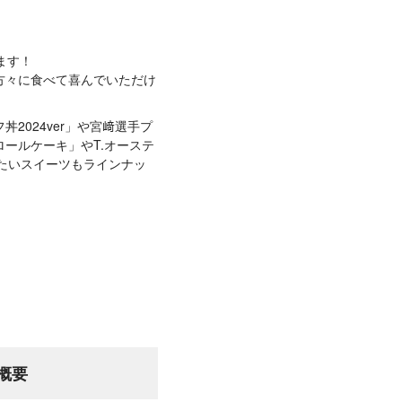
ます！
方々に食べて喜んでいただけ
024ver」や宮﨑選手プ
ールケーキ」やT.オーステ
に食べたいスイーツもラインナッ
品概要