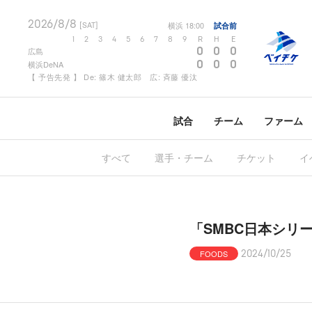
2026/8/8
横浜
18:00
試合前
[SAT]
1
2
3
4
5
6
7
8
9
R
H
E
0
0
0
広島
0
0
0
横浜DeNA
【 予告先発 】 De: 篠木 健太郎 広: 斉藤 優汰
試合
チーム
ファーム
すべて
選手・チーム
チケット
イ
「SMBC日本シリ
FOODS
2024/10/25