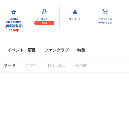
NISSAN
シーズンシート
マイページ
オフィシャル
STAR SUITES
webショップ
2026
(個室観覧席)
2026年
イベント・応援
ファンクラブ
特集
フード
アプリ
THE LIVE
その他