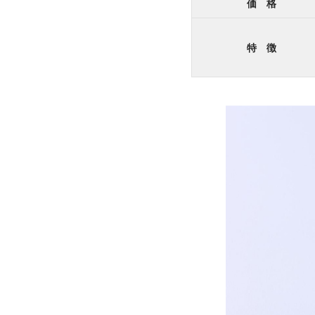
価 格
特 徴