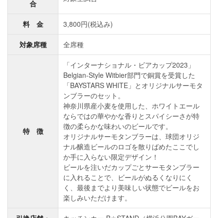
合
料 金
3,800円(税込み)
対象席種
全席種
「インターナショナル・ビアカップ2023」
Belgian-Style Witbier部門で銅賞を受賞した
「BAYSTARS WHITE」とオリジナルサーモタ
ンブラーのセット。
神奈川県産小麦を使用した、ホワイトエール
ならではの華やかな香りとスパイシーさが特
徴の柔らかな味わいのビールです。
特 徴
オリジナルサーモタンブラーは、球団オリジ
ナル醸造ビールのロゴを散りばめたここでし
か手に入らない限定デザイン！
ビールを注いだカップごとサーモタンブラー
に入れることで、ビールがぬるくなりにく
く、最後までより美味しい状態でビールをお
楽しみいただけます。