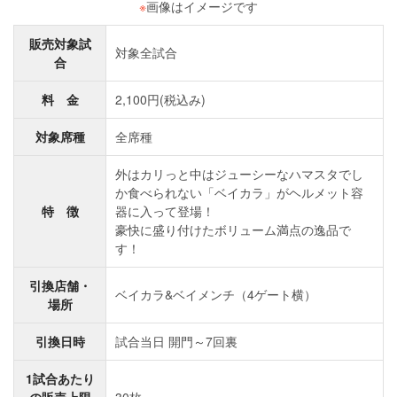
※
画像はイメージです
販売対象試
対象全試合
合
料 金
2,100円(税込み)
対象席種
全席種
外はカリっと中はジューシーなハマスタでし
か食べられない「ベイカラ」がヘルメット容
特 徴
器に入って登場！
豪快に盛り付けたボリューム満点の逸品で
す！
引換店舗・
ベイカラ&ベイメンチ（4ゲート横）
場所
引換日時
試合当日 開門～7回裏
1試合あたり