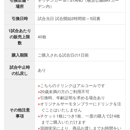
引換店舗・
キッチンカー B☆STAND（横浜公園BAYガー
場所
デン内）
引換日時
試合当日 試合開始2時間前～5回裏
1試合あたり
の販売上限
40枚
数
購入期限
ご購入される試合日の1日前
試合中止時
あり
の払戻し
こちらのドリンクはアルコールです
20歳未満の方のご利用不可
引換時、年齢証明を求める場合あり
オリジナルサーモタンブラーにドリンクを注
その他注意
ぐことはいたしません
事項
チケット1枚につき1枚、一度の購入で計4枚
までご購入いただけます
混雑状況により、商品お渡しまでお時間をい