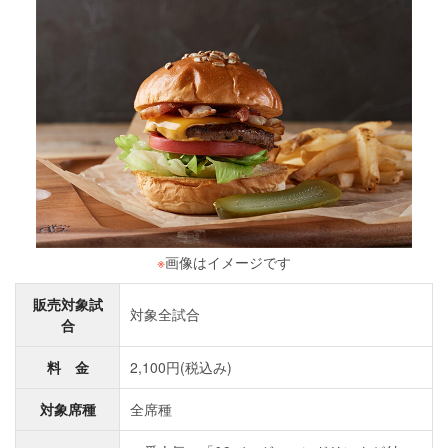
※
画像はイメージです
販売対象試
対象全試合
合
料 金
2,100円(税込み)
対象席種
全席種