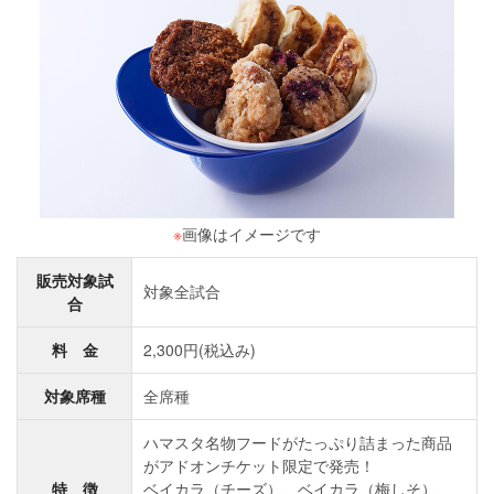
※
画像はイメージです
販売対象試
対象全試合
合
料 金
2,300円(税込み)
対象席種
全席種
ハマスタ名物フードがたっぷり詰まった商品
がアドオンチケット限定で発売！
特 徴
ベイカラ（チーズ）、ベイカラ（梅しそ）、