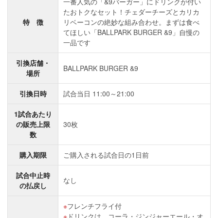
一番人気の「&9バーガー」にドリンクが付い
たおトクなセット！チェダーチーズとカリカ
特 徴
リベーコンの絶妙な組み合わせ。まずは食べ
てほしい「BALLPARK BURGER &9」自慢の
一品です
引換店舗・
BALLPARK BURGER &9
場所
引換日時
試合当日 11:00～21:00
1試合あたり
の販売上限
30枚
数
購入期限
ご購入される試合日の1日前
試合中止時
なし
の払戻し
フレンチフライ付
ドリンクは、コーラ・ジンジャーエール・オ