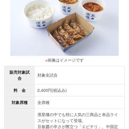
※
画像はイメージです
販売対象試
対象全試合
合
料 金
2,400円(税込み)
対象席種
全席種
濱星樓の中でも特に人気の三商品と単品ライ
スがセットになって登場。
豆板醬の辛さが際立つ「エビチリ」、中国定