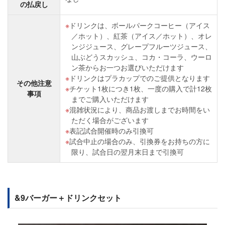
の払戻し
ドリンクは、ボールパークコーヒー（アイス
／ホット）、紅茶（アイス／ホット）、オレ
ンジジュース、グレープフルーツジュース、
山ぶどうスカッシュ、コカ・コーラ、ウーロ
ン茶からお一つお選びいただけます
ドリンクはプラカップでのご提供となります
その他注意
チケット1枚につき1枚、一度の購入で計12枚
事項
までご購入いただけます
混雑状況により、商品お渡しまでお時間をい
ただく場合がございます
表記試合開催時のみ引換可
試合中止の場合のみ、引換券をお持ちの方に
限り、試合日の翌月末日まで引換可
&9バーガー＋ドリンクセット