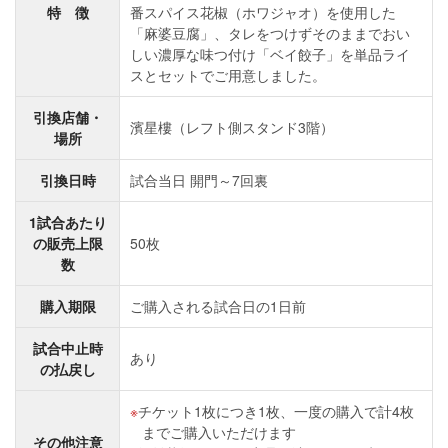
特 徴
番スパイス花椒（ホワジャオ）を使用した
「麻婆豆腐」、タレをつけずそのままでおい
しい濃厚な味つ付け「ベイ餃子」を単品ライ
スとセットでご用意しました。
引換店舗・
濱星樓（レフト側スタンド3階）
場所
引換日時
試合当日 開門～7回裏
1試合あたり
の販売上限
50枚
数
購入期限
ご購入される試合日の1日前
試合中止時
あり
の払戻し
チケット1枚につき1枚、一度の購入で計4枚
までご購入いただけます
その他注意