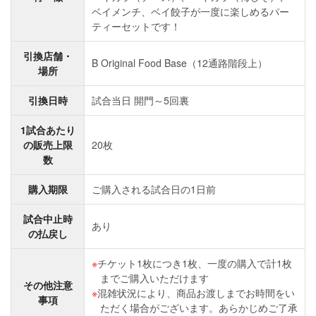
ベイメンチ、ベイ餃子が一度に楽しめるパー
ティーセットです！
引換店舗・
B Original Food Base（12通路階段上）
場所
引換日時
試合当日 開門～5回裏
1試合あたり
の販売上限
20枚
数
購入期限
ご購入される試合日の1日前
試合中止時
あり
の払戻し
チケット1枚につき1枚、一度の購入で計1枚
までご購入いただけます
その他注意
混雑状況により、商品お渡しまでお時間をい
事項
ただく場合がございます。あらかじめご了承