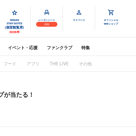
NISSAN
シーズンシート
マイページ
オフィシャル
STAR SUITES
webショップ
2026
(個室観覧席)
2026年
イベント・応援
ファンクラブ
特集
フード
アプリ
THE LIVE
その他
プが当たる！