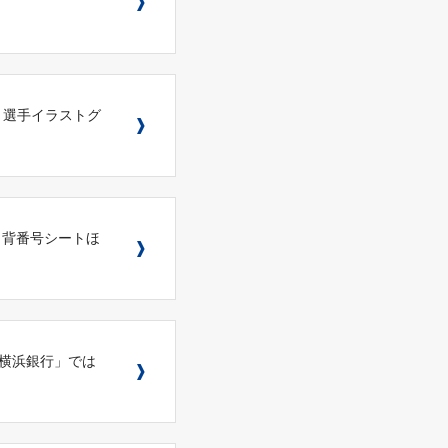
浜銀行』選手イラストグ
浜銀行』背番号シートほ
 by 横浜銀行」では