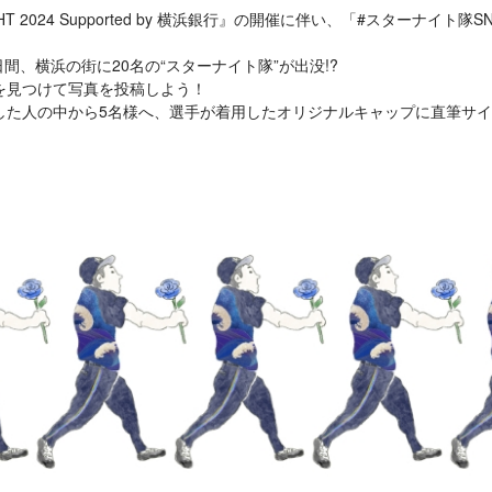
IGHT 2024 Supported by 横浜銀行』の開催に伴い、「#スターナイ
の2日間、横浜の街に20名の“スターナイト隊”が出没!?
を見つけて写真を投稿しよう！
した人の中から5名様へ、選手が着用したオリジナルキャップに直筆サ