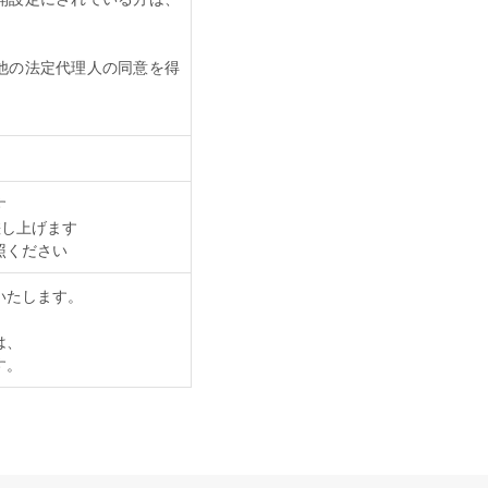
他の法定代理人の同意を得
す
差し上げます
照ください
いたします。
は、
す。