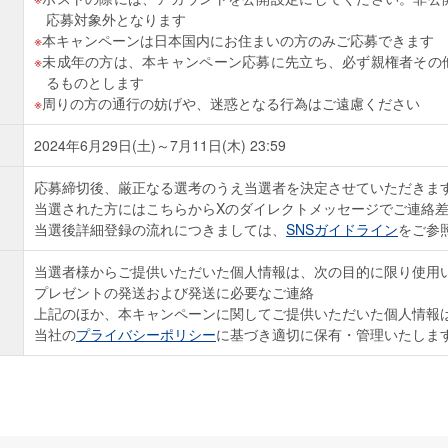
応募対象外となります
本キャンペーンは日本国内にお住まいの方のみご応募できます
未成年の方は、本キャンペーン応募に先立ち、必ず親権者その
るものとします
周りの方の通行の妨げや、迷惑となる行為はご遠慮ください
2024年6月29日(土)～7月11日(木) 23:59
応募締切後、厳正なる選考のうえ当選者を決定させていただきま
当選された方にはこちらからXのダイレクトメッセージでご連絡
当選後詳細登録の流れにつきましては、
SNSガイドライン
をご参
当選者様からご提供いただいた個人情報は、次の目的に限り使用
プレゼントの発送および発送に必要なご連絡
上記のほか、本キャンペーンに関してご提供いただいた個人情報
当社の
プライバシーポリシー
に基づき適切に保有・管理いたしま