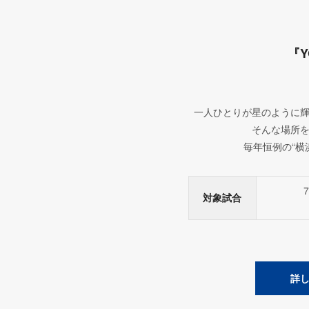
『Y
一人ひとりが星のように
そんな場所
毎年恒例の“横
対象試合
詳