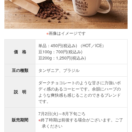
※
画像はイメージです
単品：450円(税込み) （HOT／ICE）
価 格
豆100g：700円(税込み)
豆200g：1,250円(税込み)
豆の種類
タンザニア、ブラジル
ダークチョコレートのような甘さに力強いボ
ディ感のあるコーヒーです。余韻にハーブの
説 明
ような爽快感も感じることのできるブレンド
です。
7月2日(火)～8月下旬ごろ
販売期間
終了時期は前後する場合がございます。ご了
承ください