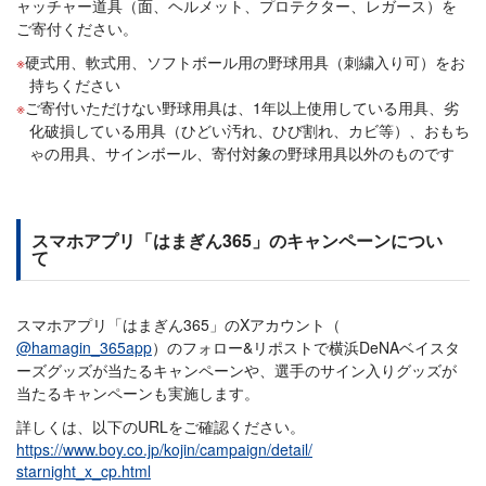
ャッチャー道具（面、ヘルメット、プロテクター、レガース）を
ご寄付ください。
硬式用、軟式用、ソフトボール用の野球用具（刺繍入り可）をお
持ちください
ご寄付いただけない野球用具は、1年以上使用している用具、劣
化破損している用具（ひどい汚れ、ひび割れ、カビ等）、おもち
ゃの用具、サインボール、寄付対象の野球用具以外のものです
スマホアプリ「はまぎん365」のキャンペーンについ
て
スマホアプリ「はまぎん365」のXアカウント（
@hamagin_365app
）のフォロー&リポストで横浜DeNAベイスタ
ーズグッズが当たるキャンペーンや、選手のサイン入りグッズが
当たるキャンペーンも実施します。
詳しくは、以下のURLをご確認ください。
https://www.boy.co.jp/kojin/campaign/detail/
starnight_x_cp.html