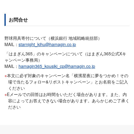
お問合せ
野球用具寄付について（横浜銀行 地域戦略統括部）
MAIL：
starnight_kihu@hamagin.co.jp
「はまぎん365」のキャンペーンについて（はまぎん365公式Xキ
ャンペーン事務局）
MAIL：
hamagin365_kousiki_cp@hamagin.co.jp
本文に必ず対象のキャンペーン名「横濱星夜に夢をつかめ！その
場で当たるフォロー&リポストキャンペーン」とお名前をご記入
ください
Eメールでの回答はお時間をいただく場合があります。また、内
容によってお答えできない場合があります。あらかじめご了承く
ださい