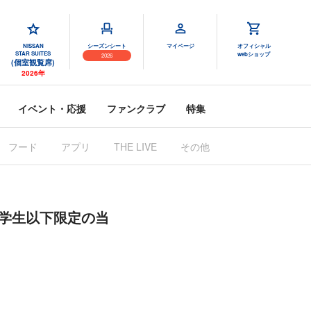
NISSAN
シーズンシート
マイページ
オフィシャル
STAR SUITES
webショップ
2026
(個室観覧席)
2026年
イベント・応援
ファンクラブ
特集
フード
アプリ
その他
THE LIVE
OM』小学生以下限定の当