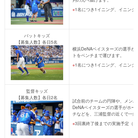
1名につき1イニング、イニング間
バットキッズ
【募集人数】各日5名
横浜DeNAベイスターズの選手
トをベンチまで運びます。
1名につき1イニング、イニング間
監督キッズ
【募集人数】各日2名
試合前のチームの円陣や、メンバ
DeNAベイスターズの選手がホ
チなどを、三浦監督の近くで一緒
3回裏終了後までの実施予定（16