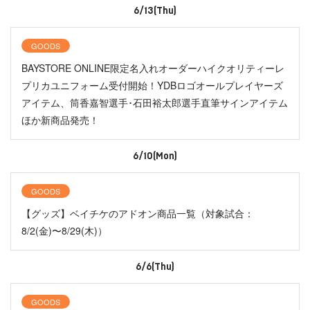
6/13(Thu)
GOODS
BAYSTORE ONLINE限定名入れオーダーハイクオリティーレ
プリカユニフォーム受付開始！YDBロゴオールプレイヤーズ
アイテム、筒香嘉智選手･石田裕太郎選手直筆サインアイテム
ほか新商品発売！
6/10(Mon)
GOODS
【グッズ】ベイチケのアドオン商品一覧（対象試合：
8/2(金)〜8/29(木)）
6/6(Thu)
GOODS