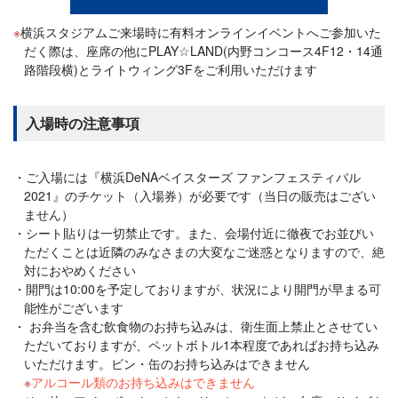
横浜スタジアムご来場時に有料オンラインイベントへご参加いた
だく際は、座席の他にPLAY☆LAND(内野コンコース4F12・14通
路階段横)とライトウィング3Fをご利用いただけます
入場時の注意事項
ご入場には『横浜DeNAベイスターズ ファンフェスティバル
2021』のチケット（入場券）が必要です（当日の販売はござい
ません）
シート貼りは一切禁止です。また、会場付近に徹夜でお並びい
ただくことは近隣のみなさまの大変なご迷惑となりますので、絶
対におやめください
開門は10:00を予定しておりますが、状況により開門が早まる可
能性がございます
お弁当を含む飲食物のお持ち込みは、衛生面上禁止とさせてい
ただいておりますが、ペットボトル1本程度であればお持ち込み
いただけます。ビン・缶のお持ち込みはできません
アルコール類のお持ち込みはできません