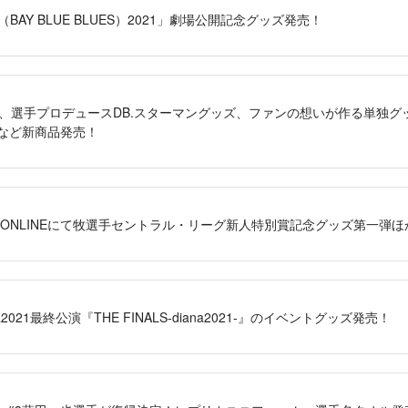
BB（BAY BLUE BLUES）2021」劇場公開記念グッズ発売！
月商品、選手プロデュースDB.スターマングッズ、ファンの想いが作る単独グッ
選手など新商品発売！
STORE ONLINEにて牧選手セントラル・リーグ新人特別賞記念グッズ第一
ana2021最終公演『THE FINALS-diana2021-』のイベントグッズ発売！