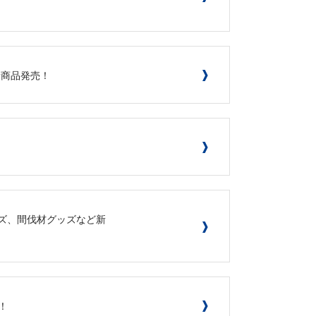
て新商品発売！
ッズ、間伐材グッズなど新
！