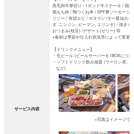
黒毛和牛厚切り / 1ポンド牛ステーキ / 国産 
鶏もも肉 / 鴨つくね串 / SPF豚ソーセージ
リソー / 有頭エビ / ホタテ(バター醤油ホイ
ぎ, ニンジン, ピーマン, エリンギ) / 焼きそば
おつまみ(枝豆) /デザート(ゼリー) 等
食材は季節や仕入れ状況等によって変更
【ドリンクメニュー】
生ビール (ビールサーバーを1BOXにつき
ソフトドリンク飲み放題 (ウーロン茶、
など)
サービス内容
※
写真はイメージで