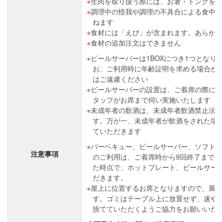
生肉を取り扱う際には、お箸・トングを
調理中の怪我や調理の不具合による食中
ねます
食材には「えび」が含まれます。あらか
食材の追加注文はできません
ビールサーバーは1BOXにつき1つとなり
お、ご利用時に年齢証明を求める場合が
はご遠慮ください
ビールサーバーの設置は、ご着席の際に
タッフがお席まで伺い実施いたします
未成年者の飲酒は、未成年者飲酒禁止法
す。万が一、未成年者が飲酒をされた場
ていただきます
バーベキュー、ビールサーバー、ソフトド
注意事項
のご利用は、ご着席時から9回終了までと
た時点で、ホットプレート、ビールサー
だきます。
屋上に位置するお席となりますので、風
す。ゴミはテーブル上に放置せず、速や
捨てていただくようご協力をお願いいた