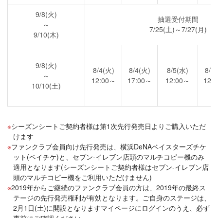
9/8(火)
抽選受付期間
～
7/25(土)～7/27(月)
9/10(木)
9/8(火)
8/4(火)
8/4(火)
8/5(水)
8/6
～
12:00～
17:00～
12:00～
12:
10/10(土)
シーズンシートご契約者様は第1次先行発売日よりご購入いただ
けます
ファンクラブ会員向け先行発売は、横浜DeNAベイスターズチケ
ット(ベイチケ)と、セブン-イレブン店頭のマルチコピー機のみ
適用となります(シーズンシートご契約者様はセブン-イレブン店
頭のマルチコピー機をご利用いただけません)
2019年からご継続のファンクラブ会員の方は、2019年の最終ス
テージの先行発売権利が有効となります。ご自身のステージは、
2月1日(土)に開設となりますマイページにログインのうえ、必ず