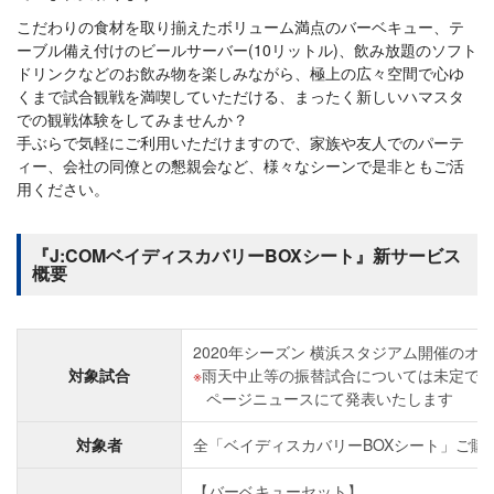
こだわりの食材を取り揃えたボリューム満点のバーベキュー、テ
ーブル備え付けのビールサーバー(10リットル)、飲み放題のソフト
ドリンクなどのお飲み物を楽しみながら、極上の広々空間で心ゆ
くまで試合観戦を満喫していただける、まったく新しいハマスタ
での観戦体験をしてみませんか？
手ぶらで気軽にご利用いただけますので、家族や友人でのパーテ
ィー、会社の同僚との懇親会など、様々なシーンで是非ともご活
用ください。
『J:COMベイディスカバリーBOXシート』新サービス
概要
2020年シーズン 横浜スタジアム開催のオ
対象試合
雨天中止等の振替試合については未定で
ページニュースにて発表いたします
対象者
全「ベイディスカバリーBOXシート」ご購
【バーベキューセット】