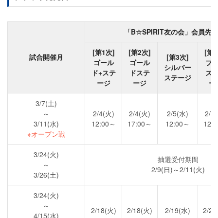
「B☆SPIRIT友の会」会員先
[第1次]
[第2次]
[第4
試合開催月
[第3次]
ゴール
ゴール
ブ
シルバー
ド+ステ
ドステ
ズ
ステージ
ージ
ージ
ー
3/7(土)
～
2/4(火)
2/4(火)
2/5(水)
2/6
3/11(水)
12:00～
17:00～
12:00～
12:
※オープン戦
3/24(火)
抽選受付期間
～
2/9(日)～2/11(火)
3/26(土)
3/24(火)
～
2/18(火)
2/18(火)
2/19(水)
2/20
4/15(水)