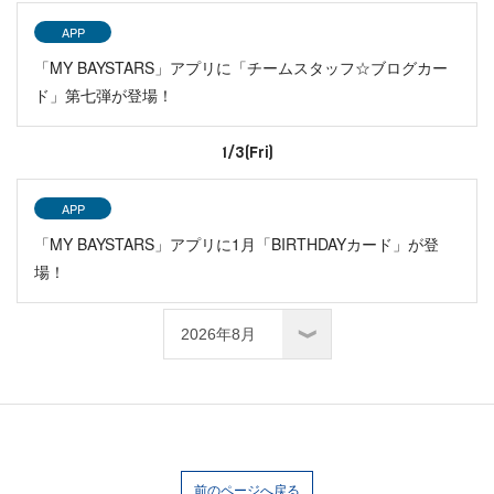
APP
「MY BAYSTARS」アプリに「チームスタッフ☆ブログカー
ド」第七弾が登場！
1/3(Fri)
APP
「MY BAYSTARS」アプリに1月「BIRTHDAYカード」が登
場！
前のページへ戻る