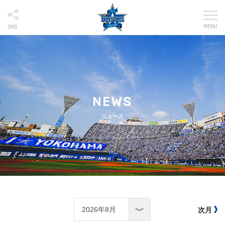
MENU
SNS
NEWS
ニュース
次月