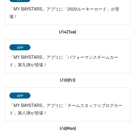
「MY BAYSTARS」アプリに「2020ルーキーカード」が登
場！
1/14(Tue)
APP
「MY BAYSTARS」アプリに「パフォーマンスチームカー
ド」第九弾が登場！
1/10(Fri)
APP
「MY BAYSTARS」アプリに「チームスタッフ☆ブログカー
ド」第八弾が登場！
1/6(Mon)