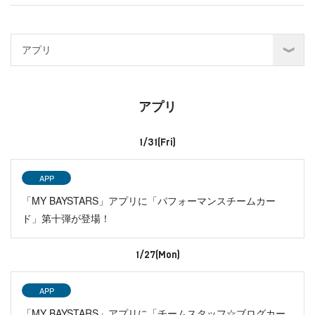
アプリ
1/31(Fri)
APP
「MY BAYSTARS」アプリに「パフォーマンスチームカー
ド」第十弾が登場！
1/27(Mon)
APP
「MY BAYSTARS」アプリに「チームスタッフ☆ブログカー