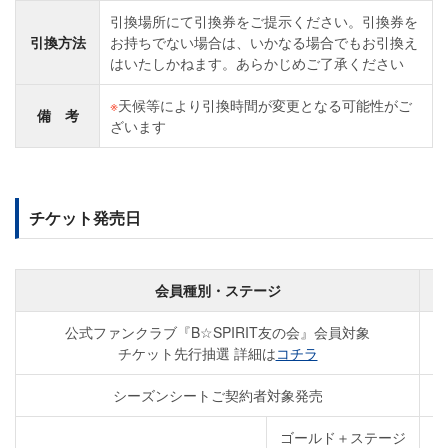
引換場所にて引換券をご提示ください。引換券を
引換方法
お持ちでない場合は、いかなる場合でもお引換え
はいたしかねます。あらかじめご了承ください
※
天候等により引換時間が変更となる可能性がご
備 考
ざいます
チケット発売日
会員種別・ステージ
公式ファンクラブ『B☆SPIRIT友の会』会員対象
チケット先行抽選 詳細は
コチラ
5
シーズンシートご契約者対象発売
ゴールド＋ステージ