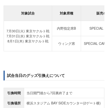
対象試合
対象席種
販売名
内野指定席B
SPECIAL 
7月30日(火) 東京ヤクルト戦
7月31日(水) 東京ヤクルト戦
8月1日(木) 東京ヤクルト戦
ウィング席
SPECIAL CA
試合当日のグッズ引換えについて
引換時間
当日開門後から7回裏終了まで
引換場所
横浜スタジアム BAY SIDEカウンター(2ゲート横)