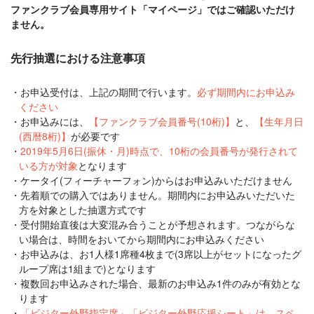
ファンクラブ会員専用サイト「マイページ」ではご確認いただけ
ません。
先行抽選における注意事項
お申込受付は、上記の期間で行います。
必ず期間内にお申込み
ください
お申込みには、
【ファンクラブ会員番号(10桁)】
と、
【生年月日
(西暦8桁)】
が必要です
2019年5月6日(振休・月)時点で、10桁の会員番号が発行されて
いる方が対象
となります
ケータイ(フィーチャーフォン)からはお申込みいただけません
先着順での購入ではありません。期間内にお申込みいただいた
方を対象とした抽選方式です
受付開始直後は大変混み合うことが予想されます。つながらな
い場合は、時間をおいてから期間内にお申込みください
お申込みは、お1人様1席種4枚まで(3席以上がセットになったグ
ループ席は1組まで)となります
複数回お申込みされた場合、最新のお申込み1件のみが有効とな
ります
「ビジター外野指定席」「ビジター外野応援シート」は、スペ