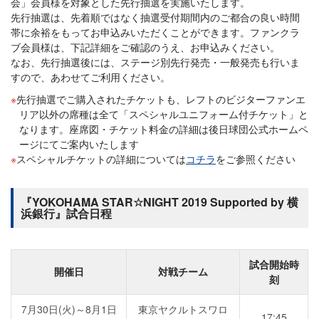
会」会員様を対象とした先行抽選を実施いたします。
先行抽選は、先着順ではなく抽選受付期間内のご都合の良い時間
帯に余裕をもってお申込みいただくことができます。ファンクラ
ブ会員様は、下記詳細をご確認のうえ、お申込みください。
なお、先行抽選後には、ステージ別先行発売・一般発売も行いま
すので、あわせてご利用ください。
先行抽選でご購入されたチケットも、レフトのビジターファンエ
リア以外の席種は全て「スペシャルユニフォーム付チケット」と
なります。座席図・チケット料金の詳細は後日球団公式ホームペ
ージにてご案内いたします
スペシャルチケットの詳細については
コチラ
をご参照ください
『YOKOHAMA STAR☆NIGHT 2019 Supported by 横
浜銀行』試合日程
試合開始時
開催日
対戦チーム
刻
7月30日(火)～8月1日
東京ヤクルトスワロ
17:45