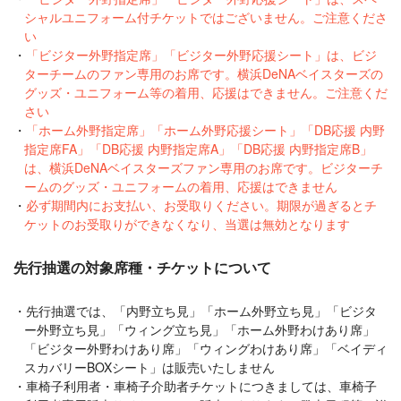
シャルユニフォーム付チケットではございません。ご注意くださ
い
「ビジター外野指定席」「ビジター外野応援シート」は、ビジ
ターチームのファン専用のお席です。横浜DeNAベイスターズの
グッズ・ユニフォーム等の着用、応援はできません。ご注意くだ
さい
「ホーム外野指定席」「ホーム外野応援シート」「DB応援 内野
指定席FA」「DB応援 内野指定席A」「DB応援 内野指定席B」
は、横浜DeNAベイスターズファン専用のお席です。ビジターチ
ームのグッズ・ユニフォームの着用、応援はできません
必ず期間内にお支払い、お受取りください。期限が過ぎるとチ
ケットのお受取りができなくなり、当選は無効となります
先行抽選の対象席種・チケットについて
先行抽選では、「内野立ち見」「ホーム外野立ち見」「ビジタ
ー外野立ち見」「ウィング立ち見」「ホーム外野わけあり席」
「ビジター外野わけあり席」「ウィングわけあり席」「ベイディ
スカバリーBOXシート」は販売いたしません
車椅子利用者・車椅子介助者チケットにつきましては、車椅子