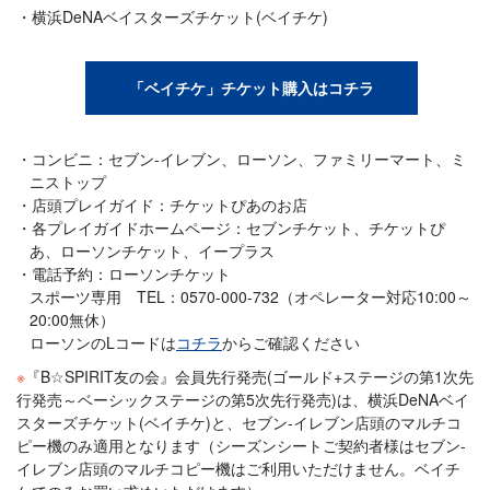
横浜DeNAベイスターズチケット(ベイチケ)
「ベイチケ」チケット購入はコチラ
コンビニ：セブン-イレブン、ローソン、ファミリーマート、ミ
ニストップ
店頭プレイガイド：チケットぴあのお店
各プレイガイドホームページ：セブンチケット、チケットぴ
あ、ローソンチケット、イープラス
電話予約：ローソンチケット
スポーツ専用 TEL：0570-000-732（オペレーター対応10:00～
20:00無休）
ローソンのLコードは
コチラ
からご確認ください
※
『B☆SPIRIT友の会』会員先行発売(ゴールド+ステージの第1次先
行発売～ベーシックステージの第5次先行発売)は、横浜DeNAベイ
スターズチケット(ベイチケ)と、セブン-イレブン店頭のマルチコ
ピー機のみ適用となります（シーズンシートご契約者様はセブン-
イレブン店頭のマルチコピー機はご利用いただけません。ベイチ