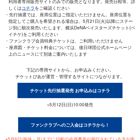
利用者専用販売サイトのみでの販売となります。発売日程等、詳
しくは
コチラ
をご確認ください
先行抽選では、座席位置はご指定いただけません。座席位置を
指定してご購入を希望される場合は、5月21日(火)以降にステー
ジ別に順次発売いたします、横浜DeNAベイスターズチケット(ベ
イチケ)をご利用ください
ファンクラブ会員特典チケットは、ご利用いただけません
座席図・チケット料金については、後日球団公式ホームページ
上のニュースにて別途ご案内いたします
下記の専用サイトから、お申込みください。
チケットぴあが運営・管理するサイトにつながります。
チケット先行抽選発売 お申込みはコチラ
※
5月12日(日)10:00発売
ファンクラブへのご入会はコチラから！
※5月6日(振休・月)までに10桁の会員番号が発行されている方が先