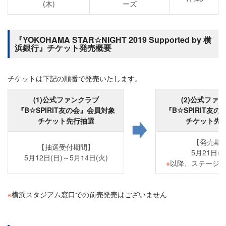
(木)
ーズ
『YOKOHAMA STAR☆NIGHT 2019 Supported by 横
浜銀行』チケット発売概要
チケットは下記の順番で発売いたします。
(1)公式ファンクラブ
(2)公式ファ
『B☆SPIRIT友の会』会員対象
『B☆SPIRIT友
チケット先行抽選
チケット先
【発売期
【抽選受付期間】
5月21日(
5月12日(日)～5月14日(火)
※
以降、ステージ
※
横浜スタジアム窓口での前売発売はございません