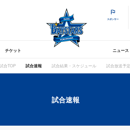
スポンサー
チケット
ニュース
試合TOP
試合速報
試合結果・スケジュール
試合放送予
試合速報