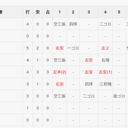
者
打
安
点
1
2
3
4
5
4
0
0
空三振
四球
-
二ゴロ
-
0
0
0
-
-
-
-
-
5
2
0
右安
一ゴロ
-
左２
-
4
1
0
空三振
-
左安
右飛
-
4
3
3
左本(2)
-
左安
左安(1)
-
3
1
0
右安
-
四球
三邪飛
-
3
0
0
空三振
-
二ゴロ
-
遊ゴロ
1
0
0
-
-
-
-
-
0
0
0
-
-
-
-
-