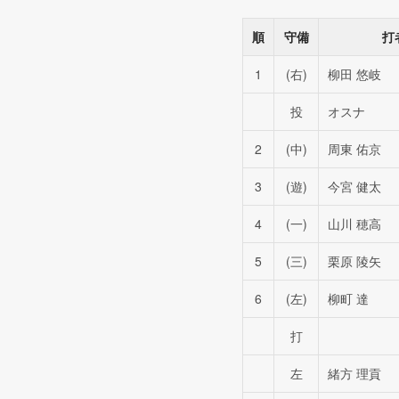
順
守備
打
1
(右)
柳田 悠岐
投
オスナ
2
(中)
周東 佑京
3
(遊)
今宮 健太
4
(一)
山川 穂高
5
(三)
栗原 陵矢
6
(左)
柳町 達
打
左
緒方 理貢