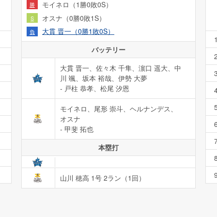
モイネロ（1勝0敗0S）
勝
オスナ（0勝0敗1S）
S
大貫 晋一（0勝1敗0S）
負
バッテリー
大貫 晋一、佐々木 千隼、濵口 遥大、中
川 颯、坂本 裕哉、伊勢 大夢
- 戸柱 恭孝、松尾 汐恩
モイネロ、尾形 崇斗、ヘルナンデス、
オスナ
- 甲斐 拓也
本塁打
山川 穂高 1号 2ラン（1回）