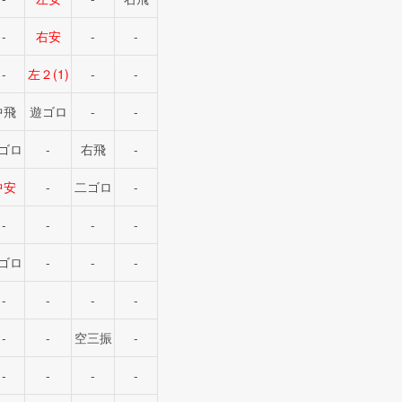
-
右安
-
-
-
左２(1)
-
-
中飛
遊ゴロ
-
-
ゴロ
-
右飛
-
中安
-
二ゴロ
-
-
-
-
-
ゴロ
-
-
-
-
-
-
-
-
-
空三振
-
-
-
-
-