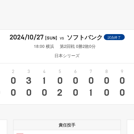
ソフトバンク
2024/10/27
vs
試合終了
[SUN]
18:00 横浜
第2回戦 0勝2敗0分
日本シリーズ
2
3
4
5
6
7
8
9
2
0
3
1
0
0
0
0
0
0
0
0
0
2
0
1
0
0
責任投手