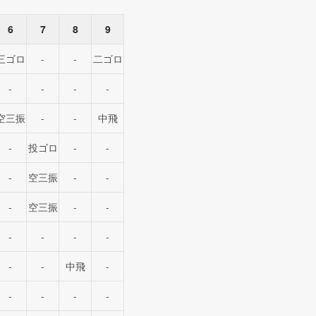
6
7
8
9
三ゴロ
-
-
二ゴロ
-
-
-
-
空三振
-
-
中飛
-
投ゴロ
-
-
-
空三振
-
-
-
空三振
-
-
-
-
-
-
-
-
中飛
-
-
-
-
-