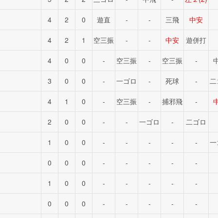
4
2
0
遊直
-
-
三飛
中安
4
2
1
空三振
-
-
中安
遊併打
4
0
0
-
空三振
-
空三振
-
3
0
0
-
一ゴロ
-
死球
-
二
4
1
0
-
空三振
-
捕邪飛
-
2
0
0
-
-
一ゴロ
-
二ゴロ
1
0
0
-
-
-
-
-
一
0
0
0
-
-
-
-
-
1
0
0
-
-
-
-
-
0
0
0
-
-
-
-
-