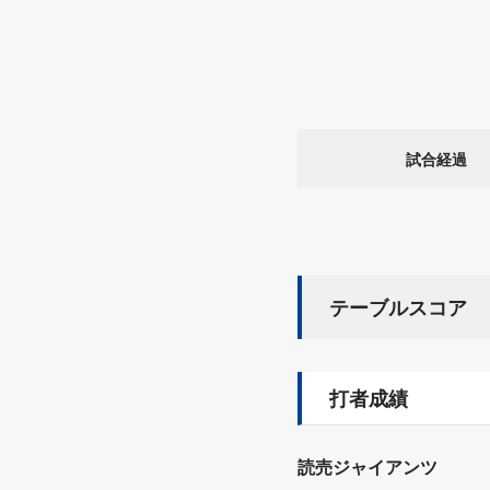
試合経過
テーブルスコア
打者成績
読売ジャイアンツ