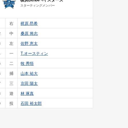
スターティングメンバー
1
右
梶原 昂希
2
中
桑原 将志
3
左
佐野 恵太
4
一
T.オースティン
5
二
牧 秀悟
6
捕
山本 祐大
7
三
京田 陽太
8
遊
林 琢真
9
投
石田 裕太郎