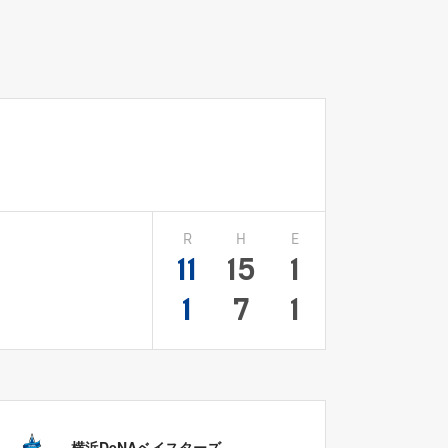
R
H
E
11
15
1
1
7
1
横浜DeNAベイスターズ