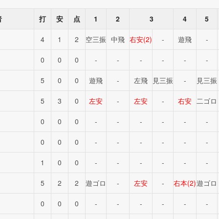
者
打
安
点
1
2
3
4
5
4
1
2
空三振
中飛
右安(2)
-
遊飛
-
0
0
0
-
-
-
-
-
-
5
0
0
遊飛
-
左飛
見三振
-
見三振
5
3
0
左安
-
左安
-
右安
二ゴロ
0
0
0
-
-
-
-
-
-
0
0
0
-
-
-
-
-
-
1
0
0
-
-
-
-
-
-
5
2
2
遊ゴロ
-
左安
-
右本(2)
遊ゴロ
0
0
0
-
-
-
-
-
-