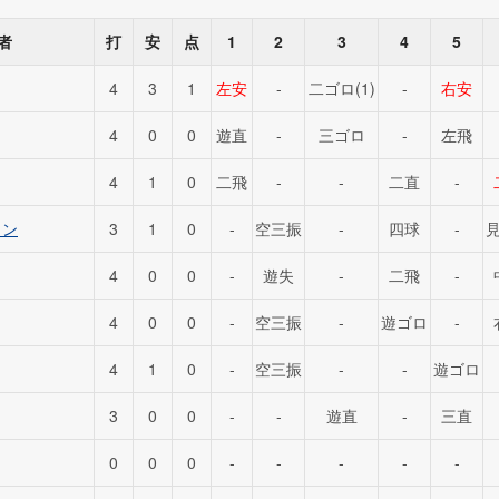
者
打
安
点
1
2
3
4
5
4
3
1
左安
-
二ゴロ(1)
-
右安
4
0
0
遊直
-
三ゴロ
-
左飛
4
1
0
二飛
-
-
二直
-
ィン
3
1
0
-
空三振
-
四球
-
4
0
0
-
遊失
-
二飛
-
4
0
0
-
空三振
-
遊ゴロ
-
4
1
0
-
空三振
-
-
遊ゴロ
3
0
0
-
-
遊直
-
三直
0
0
0
-
-
-
-
-