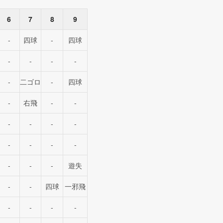
6
7
8
9
-
四球
-
四球
-
-
-
-
-
二ゴロ
-
四球
-
右飛
-
-
-
-
-
-
-
-
-
-
-
-
-
遊失
-
-
四球
一邪飛
-
-
-
-