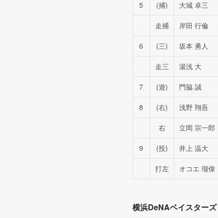
5
(捕)
大城 卓三
走捕
岸田 行倫
6
(三)
坂本 勇人
走三
湯浅 大
7
(遊)
門脇 誠
8
(右)
浅野 翔吾
右
立岡 宗一郎
9
(投)
井上 温大
打左
オコエ 瑠偉
横浜DeNAベイスターズ