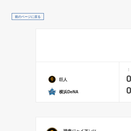
前のページに戻る
1
巨人
横浜DeNA
読売ジャイアンツ