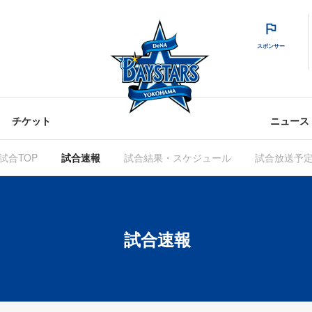
スポンサー
チケット
ニュース
試合TOP
試合速報
試合結果・スケジュール
試合放送予
試合速報