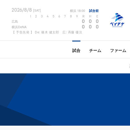
2026/8/8
横浜
18:00
試合前
[SAT]
1
2
3
4
5
6
7
8
9
R
H
E
0
0
0
広島
0
0
0
横浜DeNA
【 予告先発 】 De: 篠木 健太郎 広: 斉藤 優汰
試合
チーム
ファーム