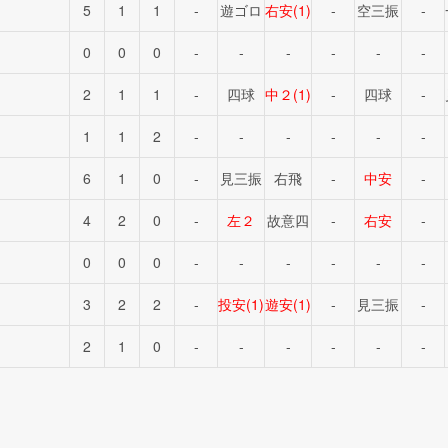
5
1
1
-
遊ゴロ
右安(1)
-
空三振
-
0
0
0
-
-
-
-
-
-
2
1
1
-
四球
中２(1)
-
四球
-
1
1
2
-
-
-
-
-
-
6
1
0
-
見三振
右飛
-
中安
-
4
2
0
-
左２
故意四
-
右安
-
0
0
0
-
-
-
-
-
-
3
2
2
-
投安(1)
遊安(1)
-
見三振
-
2
1
0
-
-
-
-
-
-