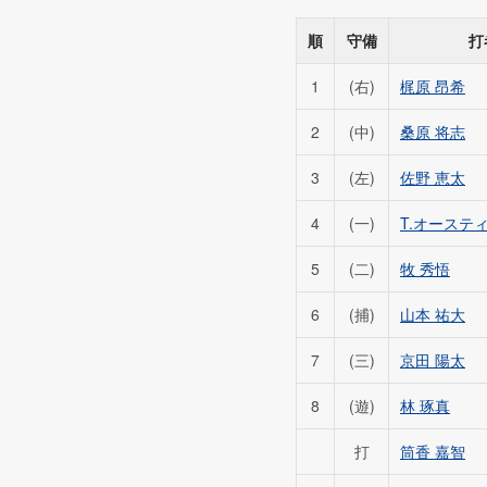
順
守備
打
1
(右)
梶原 昂希
2
(中)
桑原 将志
3
(左)
佐野 恵太
4
(一)
T.オーステ
5
(二)
牧 秀悟
6
(捕)
山本 祐大
7
(三)
京田 陽太
8
(遊)
林 琢真
打
筒香 嘉智