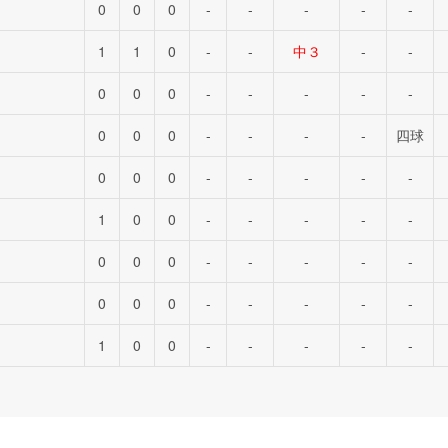
0
0
0
-
-
-
-
-
1
1
0
-
-
中３
-
-
0
0
0
-
-
-
-
-
0
0
0
-
-
-
-
四球
0
0
0
-
-
-
-
-
1
0
0
-
-
-
-
-
0
0
0
-
-
-
-
-
0
0
0
-
-
-
-
-
1
0
0
-
-
-
-
-