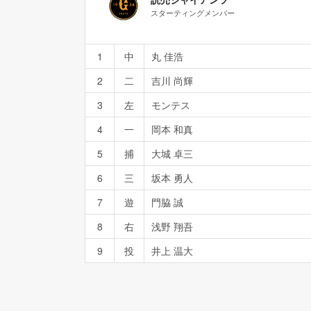
スターティングメンバー
1
中
丸 佳浩
2
二
吉川 尚輝
3
左
モンテス
4
一
岡本 和真
5
捕
大城 卓三
6
三
坂本 勇人
7
遊
門脇 誠
8
右
浅野 翔吾
9
投
井上 温大