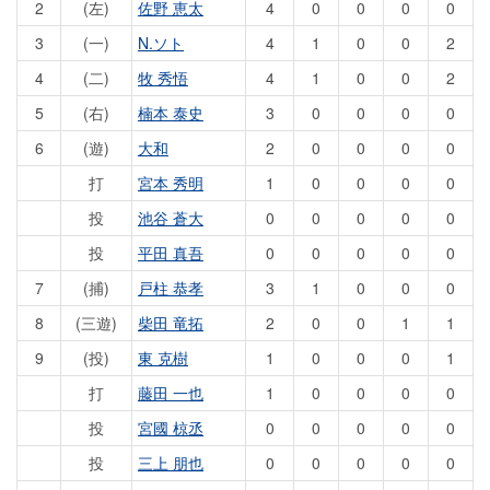
2
(左)
佐野 恵太
4
0
0
0
0
3
(一)
N.ソト
4
1
0
0
2
4
(二)
牧 秀悟
4
1
0
0
2
5
(右)
楠本 泰史
3
0
0
0
0
6
(遊)
大和
2
0
0
0
0
打
宮本 秀明
1
0
0
0
0
投
池谷 蒼大
0
0
0
0
0
投
平田 真吾
0
0
0
0
0
7
(捕)
戸柱 恭孝
3
1
0
0
0
8
(三遊)
柴田 竜拓
2
0
0
1
1
9
(投)
東 克樹
1
0
0
0
1
打
藤田 一也
1
0
0
0
0
投
宮國 椋丞
0
0
0
0
0
投
三上 朋也
0
0
0
0
0