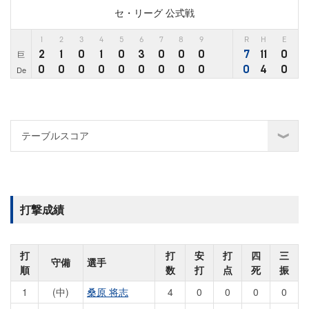
セ・リーグ 公式戦
1
2
3
4
5
6
7
8
9
R
H
E
2
1
0
1
0
3
0
0
0
7
11
0
巨
0
0
0
0
0
0
0
0
0
0
4
0
De
打撃成績
打
打
安
打
四
三
守備
選手
順
数
打
点
死
振
1
(中)
桑原 将志
4
0
0
0
0