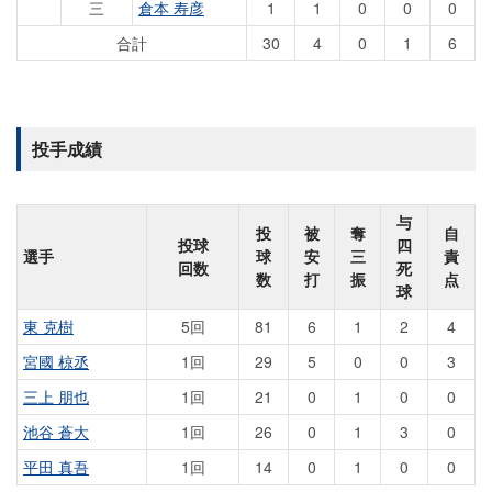
三
倉本 寿彦
1
1
0
0
0
合計
30
4
0
1
6
投手成績
与
投
被
奪
自
投球
四
選手
球
安
三
責
回数
死
数
打
振
点
球
東 克樹
5回
81
6
1
2
4
宮國 椋丞
1回
29
5
0
0
3
三上 朋也
1回
21
0
1
0
0
池谷 蒼大
1回
26
0
1
3
0
平田 真吾
1回
14
0
1
0
0