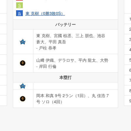
S
東 克樹（0勝3敗0S）
負
バッテリー
東 克樹、宮國 椋丞、三上 朋也、池谷
蒼大、平田 真吾
- 戸柱 恭孝
山﨑 伊織、デラロサ、平内 龍太、大勢
- 岸田 行倫
本塁打
岡本 和真 9号 2ラン（1回）
、
丸 佳浩 7
号 ソロ（4回）