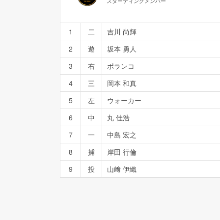
スターティングメンバー
1
二
吉川 尚輝
2
遊
坂本 勇人
3
右
ポランコ
4
三
岡本 和真
5
左
ウォーカー
6
中
丸 佳浩
7
一
中島 宏之
8
捕
岸田 行倫
9
投
山﨑 伊織