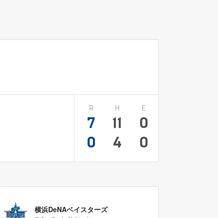
R
H
E
7
11
0
0
4
0
横浜DeNAベイスターズ