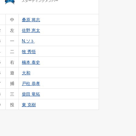
スターティングメンバー
1
中
桑原 将志
2
左
佐野 恵太
3
一
N.ソト
4
二
牧 秀悟
5
右
楠本 泰史
6
遊
大和
7
捕
戸柱 恭孝
8
三
柴田 竜拓
9
投
東 克樹