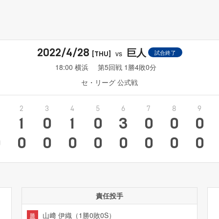
巨人
2022/4/28
vs
試合終了
[THU]
18:00 横浜
第5回戦 1勝4敗0分
セ・リーグ 公式戦
2
3
4
5
6
7
8
9
2
1
0
1
0
3
0
0
0
0
0
0
0
0
0
0
0
0
責任投手
山﨑 伊織（1勝0敗0S）
勝