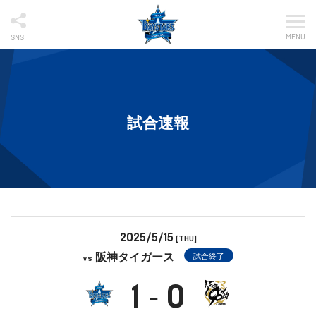
MENU
SNS
試合速報
2025/5/15
[THU]
阪神タイガース
試合終了
vs
1
0
-