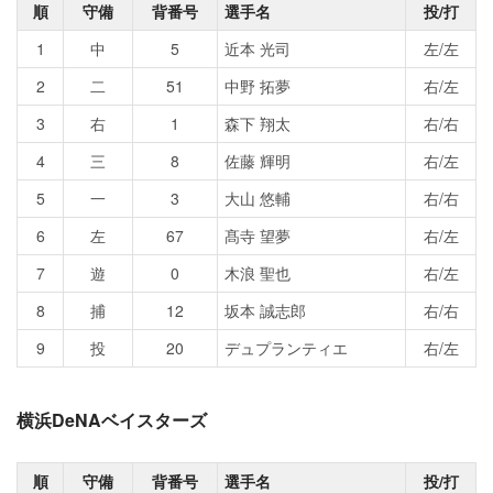
順
守備
背番号
選手名
投/打
1
中
5
近本 光司
左/左
2
二
51
中野 拓夢
右/左
3
右
1
森下 翔太
右/右
4
三
8
佐藤 輝明
右/左
5
一
3
大山 悠輔
右/右
6
左
67
髙寺 望夢
右/左
7
遊
0
木浪 聖也
右/左
8
捕
12
坂本 誠志郎
右/右
9
投
20
デュプランティエ
右/左
横浜DeNAベイスターズ
順
守備
背番号
選手名
投/打