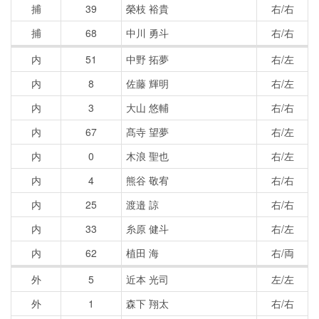
捕
39
榮枝 裕貴
右/右
捕
68
中川 勇斗
右/右
内
51
中野 拓夢
右/左
内
8
佐藤 輝明
右/左
内
3
大山 悠輔
右/右
内
67
髙寺 望夢
右/左
内
0
木浪 聖也
右/左
内
4
熊谷 敬宥
右/右
内
25
渡邉 諒
右/右
内
33
糸原 健斗
右/左
内
62
植田 海
右/両
外
5
近本 光司
左/左
外
1
森下 翔太
右/右