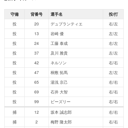
守備
背番号
選手名
投/打
投
20
デュプランティエ
右/左
投
13
岩崎 優
左/左
投
24
工藤 泰成
右/左
投
37
及川 雅貴
左/左
投
42
ネルソン
右/右
投
47
桐敷 拓馬
左/左
投
65
湯浅 京己
右/右
投
69
石井 大智
右/右
投
99
ビーズリー
右/右
捕
12
坂本 誠志郎
右/右
捕
2
梅野 隆太郎
右/右