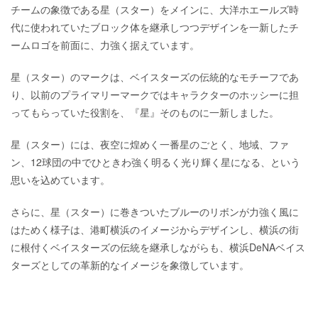
チームの象徴である星（スター）をメインに、大洋ホエールズ時
代に使われていたブロック体を継承しつつデザインを一新したチ
ームロゴを前面に、力強く据えています。
星（スター）のマークは、ベイスターズの伝統的なモチーフであ
り、以前のプライマリーマークではキャラクターのホッシーに担
ってもらっていた役割を、『星』そのものに一新しました。
星（スター）には、夜空に煌めく一番星のごとく、地域、ファ
ン、12球団の中でひときわ強く明るく光り輝く星になる、という
思いを込めています。
さらに、星（スター）に巻きついたブルーのリボンが力強く風に
はためく様子は、港町横浜のイメージからデザインし、横浜の街
に根付くベイスターズの伝統を継承しながらも、横浜DeNAベイス
ターズとしての革新的なイメージを象徴しています。