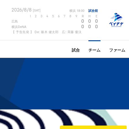
2026/8/8
横浜
18:00
試合前
[SAT]
1
2
3
4
5
6
7
8
9
R
H
E
0
0
0
広島
0
0
0
横浜DeNA
【 予告先発 】 De: 篠木 健太郎 広: 斉藤 優汰
試合
チーム
ファーム