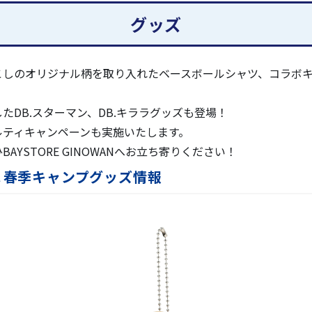
グッズ
ported by Umios』放送・配信予定
NOWANが今年もオープン！春季キャンプ限定グッズも発売！
こしのオリジナル柄を取り入れたベースボールシャツ、コラボ
スターと応援のぼりで推し選手にエールを！
たDB.スターマン、DB.キララグッズも登場！
るファンサービスコンテンツ第3弾を発表！スタンプラリーや
のノベルティキャンペーンも実施いたします。
載！
YSTORE GINOWANへお立ち寄りください！
ンツ第2弾！球団OBやdianaと一緒にキャンプを楽しもう
WAN＆春季キャンプグッズ情報
YSTARS STAR GUIDE』アプリにて『抽選機能』をお楽
催）チケット発売のお知らせ
制・注意事項ならびに周辺駐車場に関するお知らせ
バーについて