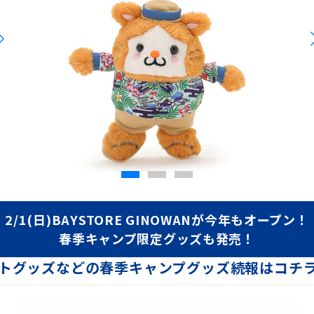
ターマン&DB.キララが新衣装で宜野湾に登場！さらにBART&
upported by Umios』BlueMatesイベントチェックイン
26年 沖縄キャンプ 観戦ツアー」のお知らせ
26年 嘉手納&宜野湾 沖縄キャンプ 観戦ツアー」のお知らせ
でのファンサービスコンテンツを公開！
2/1(日)BAYSTORE GINOWANが今年もオープン！
・オープン戦・青白戦日程
春季キャンプ限定グッズも発売！
よびマスコット、dianaの宜野湾登場日程について
トグッズなどの春季キャンプグッズ続報はコチ
E FESTIVAL ～ BAYSTARS FUN! DAYS ～ Support
CAMP Supported by Umios』の連動企画実施！