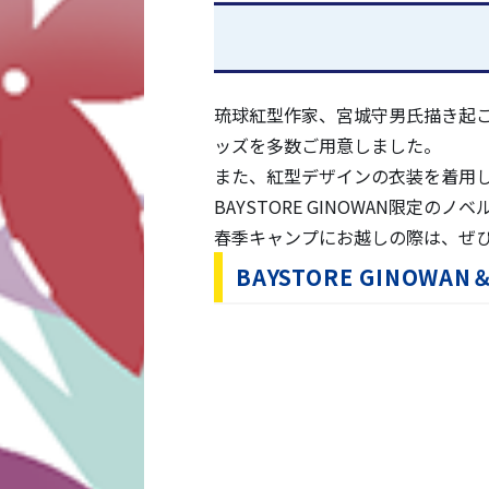
2026/1/24
『2026 SPRING CAMP Sup
2026/1/23
2/1(日)BAYSTORE GI
琉球紅型作家、宮城守男氏描き起
2026/1/23
2026年春季キャンプ 応援ポ
ッズを多数ご用意しました。
2026/1/22
また、紅型デザインの衣装を着用し
2026年春季キャンプにおけ
BAYSTORE GINOWAN限定
野球体験などの楽しい企画が満
春季キャンプにお越しの際は、ぜひBA
2026/1/20
宜野湾でのファンサービスコンテ
BAYSTORE GINO
2026/1/20
2026年春季キャンプより『BA
2026/1/19
2026年オープン戦（宜野湾開
2026/1/19
2026年春季キャンプ 場内規
2026/1/16
2026年春季キャンプ参加メン