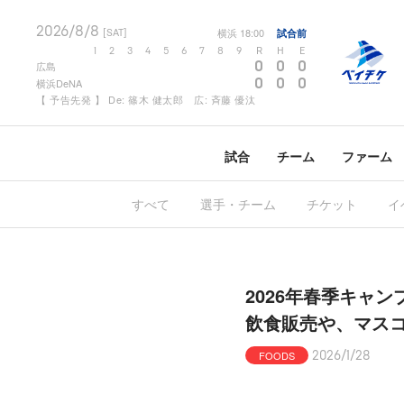
2026/8/8
横浜
18:00
試合前
[SAT]
1
2
3
4
5
6
7
8
9
R
H
E
0
0
0
広島
0
0
0
横浜DeNA
【 予告先発 】 De: 篠木 健太郎 広: 斉藤 優汰
試合
チーム
ファーム
すべて
選手・チーム
チケット
イ
2026年春季キャ
飲食販売や、マス
FOODS
2026/1/28