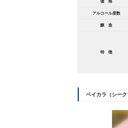
価 格
アルコール度数
醸 造
特 徴
ベイカラ（シーク