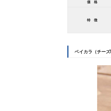
価 格
特 徴
ベイカラ（チーズ