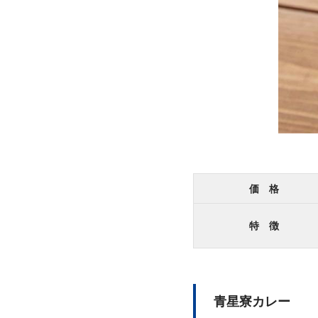
価 格
特 徴
青星寮カレー