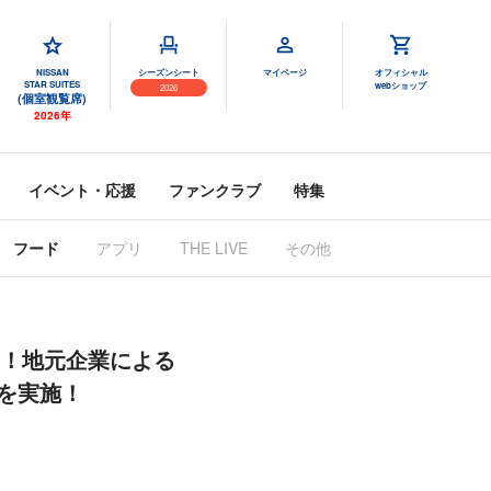
NISSAN
シーズンシート
マイページ
オフィシャル
STAR SUITES
webショップ
2026
(個室観覧席)
2026年
イベント・応援
ファンクラブ
特集
フード
アプリ
THE LIVE
その他
開！地元企業による
を実施！