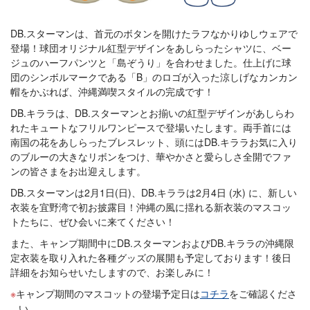
DB.スターマンは、首元のボタンを開けたラフなかりゆしウェアで
登場！球団オリジナル紅型デザインをあしらったシャツに、ベー
ジュのハーフパンツと「島ぞうり」を合わせました。仕上げに球
団のシンボルマークである「B」のロゴが入った涼しげなカンカン
帽をかぶれば、沖縄満喫スタイルの完成です！
DB.キララは、DB.スターマンとお揃いの紅型デザインがあしらわ
れたキュートなフリルワンピースで登場いたします。両手首には
南国の花をあしらったブレスレット、頭にはDB.キララお気に入り
のブルーの大きなリボンをつけ、華やかさと愛らしさ全開でファ
ンの皆さまをお出迎えします。
DB.スターマンは2月1日(日)、DB.キララは2月4日 (水) に、新しい
衣装を宜野湾で初お披露目！沖縄の風に揺れる新衣装のマスコッ
トたちに、ぜひ会いに来てください！
また、キャンプ期間中にDB.スターマンおよびDB.キララの沖縄限
定衣装を取り入れた各種グッズの展開も予定しております！後日
詳細をお知らせいたしますので、お楽しみに！
キャンプ期間のマスコットの登場予定日は
コチラ
をご確認くださ
い