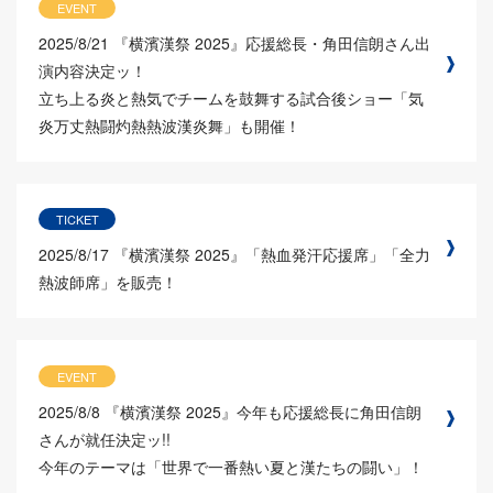
EVENT
2025/8/21
『横濱漢祭 2025』応援総長・角田信朗さん出
演内容決定ッ！
立ち上る炎と熱気でチームを鼓舞する試合後ショー「気
炎万丈熱闘灼熱熱波漢炎舞」も開催！
TICKET
2025/8/17
『横濱漢祭 2025』「熱血発汗応援席」「全力
熱波師席」を販売！
EVENT
2025/8/8
『横濱漢祭 2025』今年も応援総長に角田信朗
さんが就任決定ッ!!
今年のテーマは「世界で一番熱い夏と漢たちの闘い」！