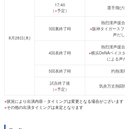
17:40
選手飛び出
（
※
予定）
熱烈漢声援合
3回裏終了時
阪神タイガースファ
声だしイ
8月28日(木)
熱烈漢声援合
4回表終了時
横浜DeNAベイスタ
による声だ
5回表終了時
灼熱漢熱
試合終了後
気炎万丈熱闘灼
（
※
予定）
状況により出演内容・タイミングは変更となる場合がございます
その他の出演タイミングは未定となります