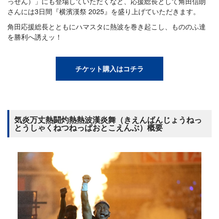
っせん）」にも登場していただくなど、応援総長として角田信朗
さんには3日間『横濱漢祭 2025』を盛り上げていただきます。
角田応援総長とともにハマスタに熱波を巻き起こし、もののふ達
を勝利へ誘えッ！
チケット購入はコチラ
気炎万丈熱闘灼熱熱波漢炎舞（きえんばんじょうねっ
とうしゃくねつねっぱおとこえんぶ）概要