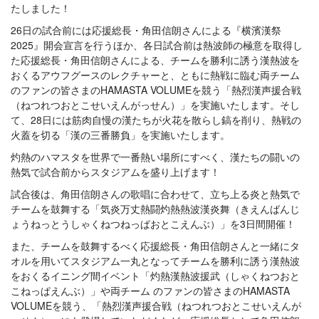
たしました！
26日の試合前には応援総長・角田信朗さんによる『横濱漢祭
2025』開会宣言を行うほか、各日試合前は熱波師の極意を取得し
た応援総長・角田信朗さんによる、チームを勝利に誘う漢熱波を
おくるアウフグースのレクチャーと、ともに熱戦に臨む両チーム
のファンの皆さまのHAMASTA VOLUMEを競う「熱烈漢声援合戦
（ねつれつおとこせいえんがっせん）」を実施いたします。そし
て、28日には筋肉自慢の漢たちが火花を散らし鎬を削り、熱戦の
火蓋を切る「漢の三番勝負」を実施いたします。
灼熱のハマスタを世界で一番熱い場所にすべく、漢たちの闘いの
熱気で試合前からスタジアムを盛り上げます！
試合後は、角田信朗さんの歌唱に合わせて、立ち上る炎と熱気で
チームを鼓舞する「気炎万丈熱闘灼熱熱波漢炎舞（きえんばんじ
ょうねっとうしゃくねつねっぱおとこえんぶ）」を3日間開催！
また、チームを鼓舞するべく応援総長・角田信朗さんと一緒にタ
オルを用いてスタジアム一丸となってチームを勝利に誘う漢熱波
をおくるイニング間イベント「灼熱漢熱波援武（しゃくねつおと
こねっぱえんぶ）」や両チーム のファンの皆さまのHAMASTA
VOLUMEを競う、「熱烈漢声援合戦（ねつれつおとこせいえんが