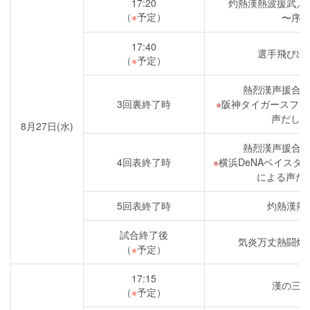
17:20
灼熱漢熱波援武／
（
※
予定）
〜序
17:40
選手飛び出
（
※
予定）
熱烈漢声援合
3回裏終了時
阪神タイガースファ
声だしイ
8月27日(水)
熱烈漢声援合
4回表終了時
横浜DeNAベイスタ
による声だ
5回表終了時
灼熱漢熱
試合終了後
気炎万丈熱闘灼
（
※
予定）
17:15
漢の三
（
※
予定）