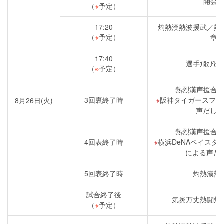
開会
（
※
予定）
17:20
灼熱漢熱波援武／熱
（
※
予定）
章
17:40
選手飛び出
（
※
予定）
熱烈漢声援合
3回裏終了時
阪神タイガースファ
8月26日(火)
声だしイ
熱烈漢声援合
4回表終了時
横浜DeNAベイスタ
による声だ
5回表終了時
灼熱漢熱
試合終了後
気炎万丈熱闘灼
（
※
予定）