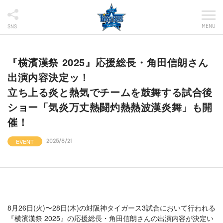
MENU
SNS
『横濱漢祭 2025』応援総長・角田信朗さん
出演内容決定ッ！
立ち上る炎と熱気でチームを鼓舞する試合後
ショー「気炎万丈熱闘灼熱熱波漢炎舞」も開
催！
EVENT
2025/8/21
8月26日(火)〜28日(木)の対阪神タイガース3試合において行われる
『横濱漢祭 2025』の応援総長・角田信朗さんの出演内容が決定い