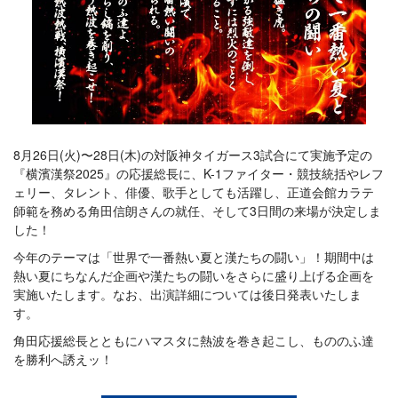
8月26日(火)〜28日(木)の対阪神タイガース3試合にて実施予定の
『横濱漢祭2025』の応援総長に、K-1ファイター・競技統括やレフ
ェリー、タレント、俳優、歌手としても活躍し、正道会館カラテ
師範を務める角田信朗さんの就任、そして3日間の来場が決定しま
した！
今年のテーマは「世界で一番熱い夏と漢たちの闘い」！期間中は
熱い夏にちなんだ企画や漢たちの闘いをさらに盛り上げる企画を
実施いたします。なお、出演詳細については後日発表いたしま
す。
角田応援総長とともにハマスタに熱波を巻き起こし、もののふ達
を勝利へ誘えッ！