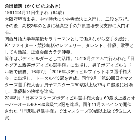
角田信朗（かくだ のぶあき）
1961年4月11日生まれ（64歳）
大阪府堺市出身。中学時代に少林寺拳法に入門し、二段を取得。
その後、高校2年のときに極真空手の芦原道場奈良支部に入門す
る。
関西外語大学卒業後サラリーマンとして働きながら空手を続け、
K-1ファイター・競技統括やレフェリー、タレント、俳優、歌手と
しても活躍。正道会館カラテ師範。
近年はボディビルダーとして活躍。15年9月グアムで行われた「日
本グアム親善ボディビル選手権」に出場し、男子ボディビルミド
ル級で優勝、16年7月「2016年ボディビルフィットネス選手権大
会」に出場し、トータルで3冠を達成。同年9月「第28回日本マス
ターズ選手権大会」男子マスターズ50歳以上級75キロ超級に出場
し、準優勝の快挙を達成。
22年8月「日本マスターズボディビル選手権大会」60歳以上級とオ
ーバーオール60〜80歳級で2冠を達成。同年11月スペインで開催
された「IFBB世界選手権」ではマスターズ60歳以上級で5位に入
賞。