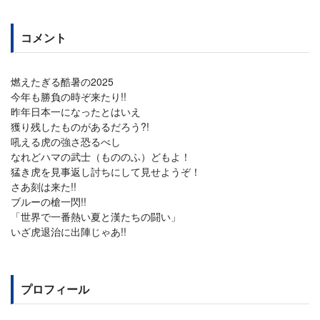
コメント
燃えたぎる酷暑の2025
今年も勝負の時ぞ来たり!!
昨年日本一になったとはいえ
獲り残したものがあるだろう?!
吼える虎の強さ恐るべし
なれどハマの武士（もののふ）どもよ！
猛き虎を見事返し討ちにして見せようぞ！
さあ刻は来た!!
ブルーの槍一閃!!
「世界で一番熱い夏と漢たちの闘い」
いざ虎退治に出陣じゃあ!!
プロフィール