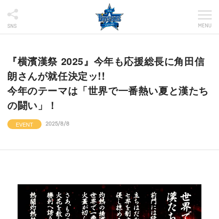
MENU
SNS
『横濱漢祭 2025』今年も応援総長に角田信
朗さんが就任決定ッ!!
今年のテーマは「世界で一番熱い夏と漢たち
の闘い」！
EVENT
2025/8/8