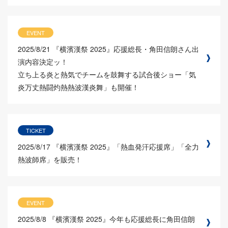
EVENT
2025/8/21
『横濱漢祭 2025』応援総長・角田信朗さん出
演内容決定ッ！
立ち上る炎と熱気でチームを鼓舞する試合後ショー「気
炎万丈熱闘灼熱熱波漢炎舞」も開催！
TICKET
2025/8/17
『横濱漢祭 2025』「熱血発汗応援席」「全力
熱波師席」を販売！
EVENT
2025/8/8
『横濱漢祭 2025』今年も応援総長に角田信朗