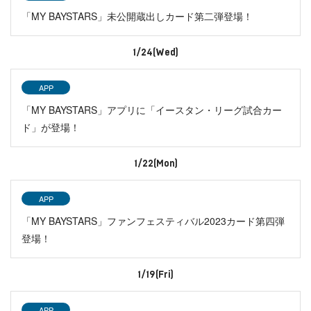
「MY BAYSTARS」未公開蔵出しカード第二弾登場！
1/24(Wed)
APP
「MY BAYSTARS」アプリに「イースタン・リーグ試合カー
ド」が登場！
1/22(Mon)
APP
「MY BAYSTARS」ファンフェスティバル2023カード第四弾
登場！
1/19(Fri)
APP