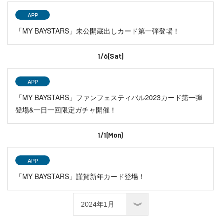
APP
「MY BAYSTARS」未公開蔵出しカード第一弾登場！
1/6(Sat)
APP
「MY BAYSTARS」ファンフェスティバル2023カード第一弾
登場&一日一回限定ガチャ開催！
1/1(Mon)
APP
「MY BAYSTARS」謹賀新年カード登場！