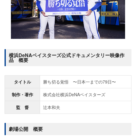
横浜DeNAベイスターズ公式ドキュメンタリー映像作
品 概要
タイトル
勝ち切る覚悟 〜日本一までの79日〜
制作・著作
株式会社横浜DeNAベイスターズ
監 督
辻󠄀本和夫
劇場公開 概要