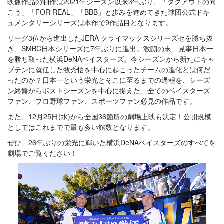
映像作品の制作は2021年シーズン以来3年ぶり、「ダグアウトの向
こう」「FOR REAL」「BBB」と歩みを進めてきた球団公式ドキ
ュメンタリーシリーズは本作で9作品目となります。
リーグ3位から進出したJERA クライマックスシリーズセを勝ち抜
き、SMBC日本シリーズに7年ぶりに進出。激闘の末、見事日本一
を勝ち取った横浜DeNAベイスターズ。今シーズンから新たにキャ
プテンに就任した牧秀悟を中心に起こったチームの進化とは何だ
ったのか？日本一という栄光とそこに至るまでの過程を、シーズ
ン終盤からポストシーズンを中心に捉えた、全てのベイスターズ
ファン、プロ野球ファン、スポーツファン必見の作品です。
また、12月25日(水)から全国36箇所の劇場上映も決定！公開規模
としてはこれまでで最も多い館数となります。
ぜひ、26年ぶりの栄光に輝いた横浜DeNAベイスターズのすべてを
劇場でご覧ください！