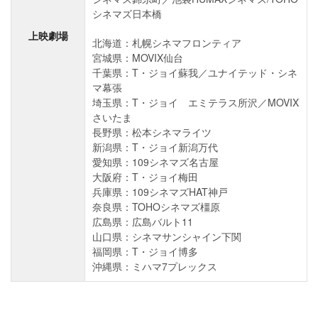
シネマズ日本橋
上映劇場
北海道：札幌シネマフロンティア
宮城県：MOVIX仙台
千葉県：T・ジョイ蘇我／ユナイテッド・シネ
マ幕張
埼玉県：T・ジョイ エミテラス所沢／MOVIX
さいたま
長野県：松本シネマライツ
新潟県：T・ジョイ新潟万代
愛知県：109シネマズ名古屋
大阪府：T・ジョイ梅田
兵庫県：109シネマズHAT神戸
奈良県：TOHOシネマズ橿原
広島県：広島バルト11
山口県：シネマサンシャイン下関
福岡県：T・ジョイ博多
沖縄県：ミハマ7プレックス