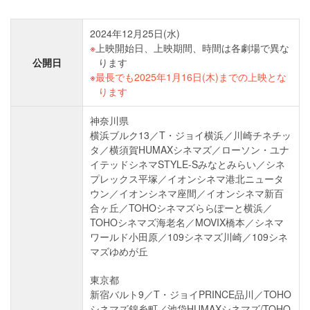
2024年12月25日(水)
上映開始日、上映期間、時間は各劇場で異な
公開日
ります
最長でも2025年1月16日(木)までの上映とな
ります
神奈川県
横浜ブルク13／T・ジョイ横浜／川崎チネチッ
タ／横須賀HUMAXシネマズ／ローソン・ユナ
イテッドシネマSTYLE-Sみなとみらい／シネ
プレックス平塚／イオンシネマ港北ニュータ
ウン／イオンシネマ座間／イオンシネマ新百
合ヶ丘／TOHOシネマズららぽーと横浜／
TOHOシネマズ海老名／MOVIX橋本／シネマ
ワールド小田原／109シネマズ川崎／109シネ
マズゆめが丘
東京都
新宿バルト9／T・ジョイPRINCE品川／TOHO
シネマズ錦糸町／池袋HUMAXシネマズ/TOHO